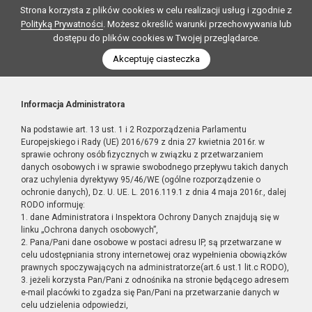
Strona korzysta z plików cookies w celu realizacji usług i zgodnie z
Polityką Prywatności
. Możesz określić warunki przechowywania lub
dostępu do plików cookies w Twojej przeglądarce.
Akceptuję ciasteczka
Informacja Administratora
Na podstawie art. 13 ust. 1 i 2 Rozporządzenia Parlamentu
Europejskiego i Rady (UE) 2016/679 z dnia 27 kwietnia 2016r. w
sprawie ochrony osób fizycznych w związku z przetwarzaniem
danych osobowych i w sprawie swobodnego przepływu takich danych
oraz uchylenia dyrektywy 95/46/WE (ogólne rozporządzenie o
ochronie danych), Dz. U. UE. L. 2016.119.1 z dnia 4 maja 2016r., dalej
RODO informuję:
1. dane Administratora i Inspektora Ochrony Danych znajdują się w
linku „Ochrona danych osobowych”,
2. Pana/Pani dane osobowe w postaci adresu IP, są przetwarzane w
celu udostępniania strony internetowej oraz wypełnienia obowiązków
prawnych spoczywających na administratorze(art.6 ust.1 lit.c RODO),
3. jeżeli korzysta Pan/Pani z odnośnika na stronie będącego adresem
e-mail placówki to zgadza się Pan/Pani na przetwarzanie danych w
celu udzielenia odpowiedzi,