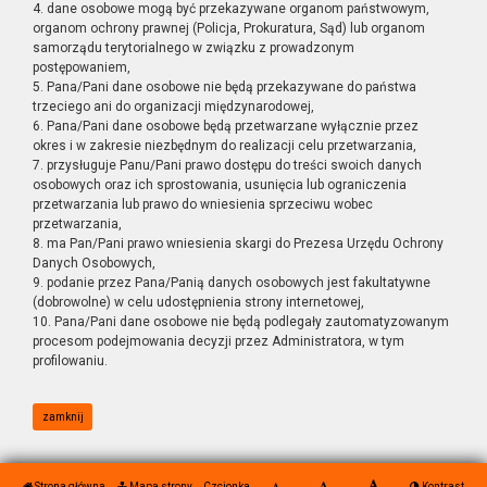
4. dane osobowe mogą być przekazywane organom państwowym,
organom ochrony prawnej (Policja, Prokuratura, Sąd) lub organom
samorządu terytorialnego w związku z prowadzonym
postępowaniem,
5. Pana/Pani dane osobowe nie będą przekazywane do państwa
trzeciego ani do organizacji międzynarodowej,
6. Pana/Pani dane osobowe będą przetwarzane wyłącznie przez
okres i w zakresie niezbędnym do realizacji celu przetwarzania,
7. przysługuje Panu/Pani prawo dostępu do treści swoich danych
osobowych oraz ich sprostowania, usunięcia lub ograniczenia
przetwarzania lub prawo do wniesienia sprzeciwu wobec
przetwarzania,
8. ma Pan/Pani prawo wniesienia skargi do Prezesa Urzędu Ochrony
Danych Osobowych,
9. podanie przez Pana/Panią danych osobowych jest fakultatywne
(dobrowolne) w celu udostępnienia strony internetowej,
10. Pana/Pani dane osobowe nie będą podlegały zautomatyzowanym
procesom podejmowania decyzji przez Administratora, w tym
profilowaniu.
zamknij
Strona główna
Mapa strony
Czcionka
Kontrast