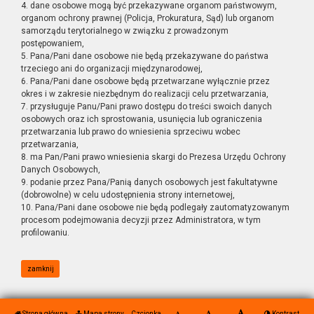
4. dane osobowe mogą być przekazywane organom państwowym,
organom ochrony prawnej (Policja, Prokuratura, Sąd) lub organom
samorządu terytorialnego w związku z prowadzonym
postępowaniem,
5. Pana/Pani dane osobowe nie będą przekazywane do państwa
trzeciego ani do organizacji międzynarodowej,
6. Pana/Pani dane osobowe będą przetwarzane wyłącznie przez
okres i w zakresie niezbędnym do realizacji celu przetwarzania,
7. przysługuje Panu/Pani prawo dostępu do treści swoich danych
osobowych oraz ich sprostowania, usunięcia lub ograniczenia
przetwarzania lub prawo do wniesienia sprzeciwu wobec
przetwarzania,
8. ma Pan/Pani prawo wniesienia skargi do Prezesa Urzędu Ochrony
Danych Osobowych,
9. podanie przez Pana/Panią danych osobowych jest fakultatywne
(dobrowolne) w celu udostępnienia strony internetowej,
10. Pana/Pani dane osobowe nie będą podlegały zautomatyzowanym
procesom podejmowania decyzji przez Administratora, w tym
profilowaniu.
zamknij
Strona główna
Mapa strony
Czcionka
Kontrast