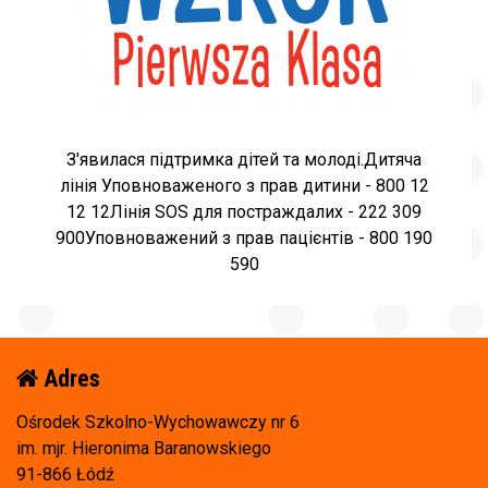
З'явилася підтримка дітей та молоді.Дитяча
лінія Уповноваженого з прав дитини - 800 12
12 12Лінія SOS для постраждалих - 222 309
900Уповноважений з прав пацієнтів - 800 190
590
Adres
Ośrodek Szkolno-Wychowawczy nr 6
im. mjr. Hieronima Baranowskiego
91-866 Łódź