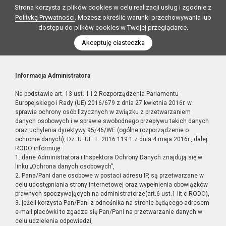
Strona korzysta z plików cookies w celu realizacji usług i zgodnie z
Polityką Prywatności
. Możesz określić warunki przechowywania lub
dostępu do plików cookies w Twojej przeglądarce.
Akceptuję ciasteczka
Informacja Administratora
Na podstawie art. 13 ust. 1 i 2 Rozporządzenia Parlamentu
Europejskiego i Rady (UE) 2016/679 z dnia 27 kwietnia 2016r. w
sprawie ochrony osób fizycznych w związku z przetwarzaniem
danych osobowych i w sprawie swobodnego przepływu takich danych
oraz uchylenia dyrektywy 95/46/WE (ogólne rozporządzenie o
ochronie danych), Dz. U. UE. L. 2016.119.1 z dnia 4 maja 2016r., dalej
RODO informuję:
1. dane Administratora i Inspektora Ochrony Danych znajdują się w
linku „Ochrona danych osobowych”,
2. Pana/Pani dane osobowe w postaci adresu IP, są przetwarzane w
celu udostępniania strony internetowej oraz wypełnienia obowiązków
prawnych spoczywających na administratorze(art.6 ust.1 lit.c RODO),
3. jeżeli korzysta Pan/Pani z odnośnika na stronie będącego adresem
e-mail placówki to zgadza się Pan/Pani na przetwarzanie danych w
celu udzielenia odpowiedzi,