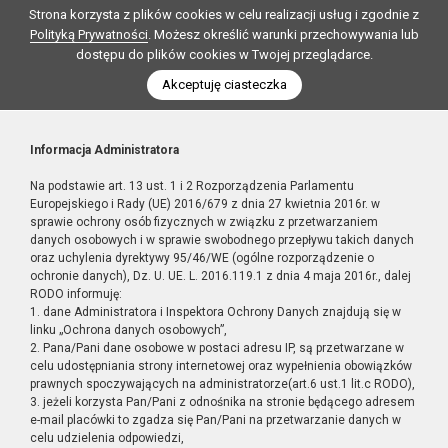
Strona korzysta z plików cookies w celu realizacji usług i zgodnie z
Polityką Prywatności
. Możesz określić warunki przechowywania lub
dostępu do plików cookies w Twojej przeglądarce.
Akceptuję ciasteczka
Informacja Administratora
Na podstawie art. 13 ust. 1 i 2 Rozporządzenia Parlamentu
Europejskiego i Rady (UE) 2016/679 z dnia 27 kwietnia 2016r. w
sprawie ochrony osób fizycznych w związku z przetwarzaniem
danych osobowych i w sprawie swobodnego przepływu takich danych
oraz uchylenia dyrektywy 95/46/WE (ogólne rozporządzenie o
ochronie danych), Dz. U. UE. L. 2016.119.1 z dnia 4 maja 2016r., dalej
RODO informuję:
1. dane Administratora i Inspektora Ochrony Danych znajdują się w
linku „Ochrona danych osobowych”,
2. Pana/Pani dane osobowe w postaci adresu IP, są przetwarzane w
celu udostępniania strony internetowej oraz wypełnienia obowiązków
prawnych spoczywających na administratorze(art.6 ust.1 lit.c RODO),
3. jeżeli korzysta Pan/Pani z odnośnika na stronie będącego adresem
e-mail placówki to zgadza się Pan/Pani na przetwarzanie danych w
celu udzielenia odpowiedzi,