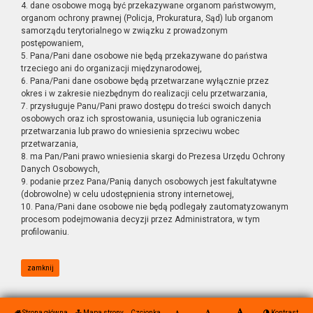
4. dane osobowe mogą być przekazywane organom państwowym,
organom ochrony prawnej (Policja, Prokuratura, Sąd) lub organom
samorządu terytorialnego w związku z prowadzonym
postępowaniem,
5. Pana/Pani dane osobowe nie będą przekazywane do państwa
trzeciego ani do organizacji międzynarodowej,
6. Pana/Pani dane osobowe będą przetwarzane wyłącznie przez
okres i w zakresie niezbędnym do realizacji celu przetwarzania,
7. przysługuje Panu/Pani prawo dostępu do treści swoich danych
osobowych oraz ich sprostowania, usunięcia lub ograniczenia
przetwarzania lub prawo do wniesienia sprzeciwu wobec
przetwarzania,
8. ma Pan/Pani prawo wniesienia skargi do Prezesa Urzędu Ochrony
Danych Osobowych,
9. podanie przez Pana/Panią danych osobowych jest fakultatywne
(dobrowolne) w celu udostępnienia strony internetowej,
10. Pana/Pani dane osobowe nie będą podlegały zautomatyzowanym
procesom podejmowania decyzji przez Administratora, w tym
profilowaniu.
zamknij
Strona główna
Mapa strony
Czcionka
Kontrast