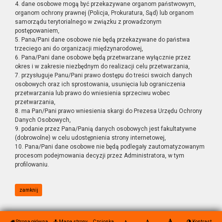
4. dane osobowe mogą być przekazywane organom państwowym,
organom ochrony prawnej (Policja, Prokuratura, Sąd) lub organom
samorządu terytorialnego w związku z prowadzonym
postępowaniem,
5. Pana/Pani dane osobowe nie będą przekazywane do państwa
trzeciego ani do organizacji międzynarodowej,
6. Pana/Pani dane osobowe będą przetwarzane wyłącznie przez
okres i w zakresie niezbędnym do realizacji celu przetwarzania,
7. przysługuje Panu/Pani prawo dostępu do treści swoich danych
osobowych oraz ich sprostowania, usunięcia lub ograniczenia
przetwarzania lub prawo do wniesienia sprzeciwu wobec
przetwarzania,
8. ma Pan/Pani prawo wniesienia skargi do Prezesa Urzędu Ochrony
Danych Osobowych,
9. podanie przez Pana/Panią danych osobowych jest fakultatywne
(dobrowolne) w celu udostępnienia strony internetowej,
10. Pana/Pani dane osobowe nie będą podlegały zautomatyzowanym
procesom podejmowania decyzji przez Administratora, w tym
profilowaniu.
zamknij
Strona główna
Mapa strony
Czcionka
Kontrast