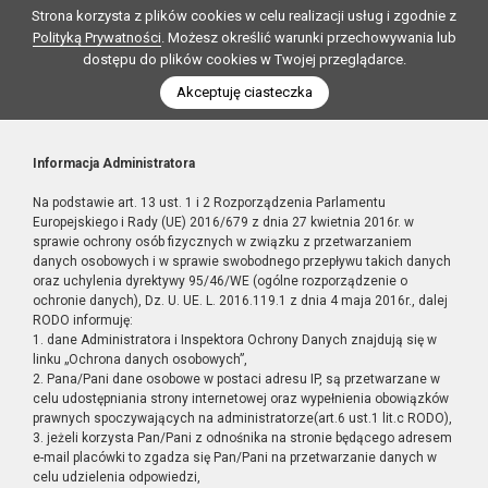
Strona korzysta z plików cookies w celu realizacji usług i zgodnie z
Polityką Prywatności
. Możesz określić warunki przechowywania lub
dostępu do plików cookies w Twojej przeglądarce.
Akceptuję ciasteczka
Informacja Administratora
Na podstawie art. 13 ust. 1 i 2 Rozporządzenia Parlamentu
Europejskiego i Rady (UE) 2016/679 z dnia 27 kwietnia 2016r. w
sprawie ochrony osób fizycznych w związku z przetwarzaniem
danych osobowych i w sprawie swobodnego przepływu takich danych
oraz uchylenia dyrektywy 95/46/WE (ogólne rozporządzenie o
ochronie danych), Dz. U. UE. L. 2016.119.1 z dnia 4 maja 2016r., dalej
RODO informuję:
1. dane Administratora i Inspektora Ochrony Danych znajdują się w
linku „Ochrona danych osobowych”,
2. Pana/Pani dane osobowe w postaci adresu IP, są przetwarzane w
celu udostępniania strony internetowej oraz wypełnienia obowiązków
prawnych spoczywających na administratorze(art.6 ust.1 lit.c RODO),
3. jeżeli korzysta Pan/Pani z odnośnika na stronie będącego adresem
e-mail placówki to zgadza się Pan/Pani na przetwarzanie danych w
celu udzielenia odpowiedzi,