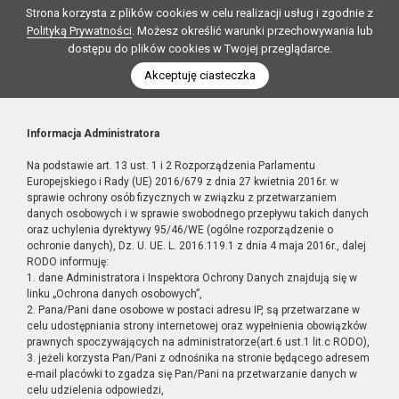
Strona korzysta z plików cookies w celu realizacji usług i zgodnie z
Polityką Prywatności
. Możesz określić warunki przechowywania lub
dostępu do plików cookies w Twojej przeglądarce.
Akceptuję ciasteczka
Informacja Administratora
Na podstawie art. 13 ust. 1 i 2 Rozporządzenia Parlamentu
Europejskiego i Rady (UE) 2016/679 z dnia 27 kwietnia 2016r. w
sprawie ochrony osób fizycznych w związku z przetwarzaniem
danych osobowych i w sprawie swobodnego przepływu takich danych
oraz uchylenia dyrektywy 95/46/WE (ogólne rozporządzenie o
ochronie danych), Dz. U. UE. L. 2016.119.1 z dnia 4 maja 2016r., dalej
RODO informuję:
1. dane Administratora i Inspektora Ochrony Danych znajdują się w
linku „Ochrona danych osobowych”,
2. Pana/Pani dane osobowe w postaci adresu IP, są przetwarzane w
celu udostępniania strony internetowej oraz wypełnienia obowiązków
prawnych spoczywających na administratorze(art.6 ust.1 lit.c RODO),
3. jeżeli korzysta Pan/Pani z odnośnika na stronie będącego adresem
e-mail placówki to zgadza się Pan/Pani na przetwarzanie danych w
celu udzielenia odpowiedzi,