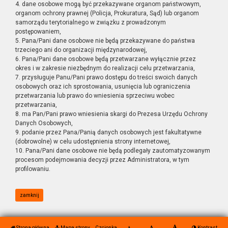
4. dane osobowe mogą być przekazywane organom państwowym,
organom ochrony prawnej (Policja, Prokuratura, Sąd) lub organom
samorządu terytorialnego w związku z prowadzonym
postępowaniem,
5. Pana/Pani dane osobowe nie będą przekazywane do państwa
trzeciego ani do organizacji międzynarodowej,
6. Pana/Pani dane osobowe będą przetwarzane wyłącznie przez
okres i w zakresie niezbędnym do realizacji celu przetwarzania,
7. przysługuje Panu/Pani prawo dostępu do treści swoich danych
osobowych oraz ich sprostowania, usunięcia lub ograniczenia
przetwarzania lub prawo do wniesienia sprzeciwu wobec
przetwarzania,
8. ma Pan/Pani prawo wniesienia skargi do Prezesa Urzędu Ochrony
Danych Osobowych,
9. podanie przez Pana/Panią danych osobowych jest fakultatywne
(dobrowolne) w celu udostępnienia strony internetowej,
10. Pana/Pani dane osobowe nie będą podlegały zautomatyzowanym
procesom podejmowania decyzji przez Administratora, w tym
profilowaniu.
zamknij
Strona główna
Mapa strony
Czcionka
Kontrast