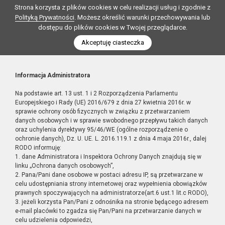
Strona korzysta z plików cookies w celu realizacji usług i zgodnie z
Polityką Prywatności
. Możesz określić warunki przechowywania lub
dostępu do plików cookies w Twojej przeglądarce.
Akceptuję ciasteczka
Informacja Administratora
Na podstawie art. 13 ust. 1 i 2 Rozporządzenia Parlamentu
Europejskiego i Rady (UE) 2016/679 z dnia 27 kwietnia 2016r. w
sprawie ochrony osób fizycznych w związku z przetwarzaniem
danych osobowych i w sprawie swobodnego przepływu takich danych
oraz uchylenia dyrektywy 95/46/WE (ogólne rozporządzenie o
ochronie danych), Dz. U. UE. L. 2016.119.1 z dnia 4 maja 2016r., dalej
RODO informuję:
1. dane Administratora i Inspektora Ochrony Danych znajdują się w
linku „Ochrona danych osobowych”,
2. Pana/Pani dane osobowe w postaci adresu IP, są przetwarzane w
celu udostępniania strony internetowej oraz wypełnienia obowiązków
prawnych spoczywających na administratorze(art.6 ust.1 lit.c RODO),
3. jeżeli korzysta Pan/Pani z odnośnika na stronie będącego adresem
e-mail placówki to zgadza się Pan/Pani na przetwarzanie danych w
celu udzielenia odpowiedzi,