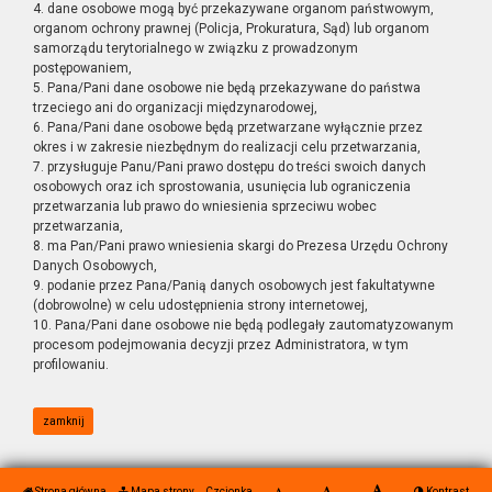
4. dane osobowe mogą być przekazywane organom państwowym,
organom ochrony prawnej (Policja, Prokuratura, Sąd) lub organom
samorządu terytorialnego w związku z prowadzonym
postępowaniem,
5. Pana/Pani dane osobowe nie będą przekazywane do państwa
trzeciego ani do organizacji międzynarodowej,
6. Pana/Pani dane osobowe będą przetwarzane wyłącznie przez
okres i w zakresie niezbędnym do realizacji celu przetwarzania,
7. przysługuje Panu/Pani prawo dostępu do treści swoich danych
osobowych oraz ich sprostowania, usunięcia lub ograniczenia
przetwarzania lub prawo do wniesienia sprzeciwu wobec
przetwarzania,
8. ma Pan/Pani prawo wniesienia skargi do Prezesa Urzędu Ochrony
Danych Osobowych,
9. podanie przez Pana/Panią danych osobowych jest fakultatywne
(dobrowolne) w celu udostępnienia strony internetowej,
10. Pana/Pani dane osobowe nie będą podlegały zautomatyzowanym
procesom podejmowania decyzji przez Administratora, w tym
profilowaniu.
zamknij
Strona główna
Mapa strony
Czcionka
Kontrast