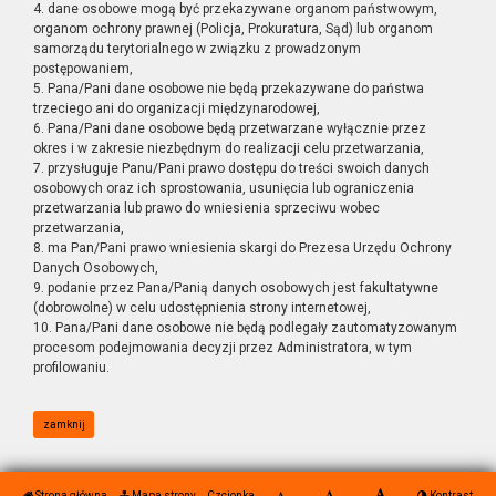
4. dane osobowe mogą być przekazywane organom państwowym,
organom ochrony prawnej (Policja, Prokuratura, Sąd) lub organom
samorządu terytorialnego w związku z prowadzonym
postępowaniem,
5. Pana/Pani dane osobowe nie będą przekazywane do państwa
trzeciego ani do organizacji międzynarodowej,
6. Pana/Pani dane osobowe będą przetwarzane wyłącznie przez
okres i w zakresie niezbędnym do realizacji celu przetwarzania,
7. przysługuje Panu/Pani prawo dostępu do treści swoich danych
osobowych oraz ich sprostowania, usunięcia lub ograniczenia
przetwarzania lub prawo do wniesienia sprzeciwu wobec
przetwarzania,
8. ma Pan/Pani prawo wniesienia skargi do Prezesa Urzędu Ochrony
Danych Osobowych,
9. podanie przez Pana/Panią danych osobowych jest fakultatywne
(dobrowolne) w celu udostępnienia strony internetowej,
10. Pana/Pani dane osobowe nie będą podlegały zautomatyzowanym
procesom podejmowania decyzji przez Administratora, w tym
profilowaniu.
zamknij
Strona główna
Mapa strony
Czcionka
Kontrast