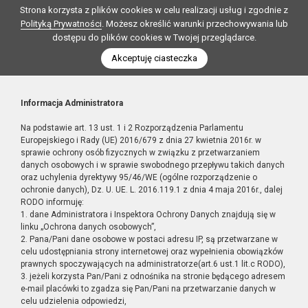
Strona korzysta z plików cookies w celu realizacji usług i zgodnie z
Polityką Prywatności
. Możesz określić warunki przechowywania lub
dostępu do plików cookies w Twojej przeglądarce.
Akceptuję ciasteczka
Informacja Administratora
Na podstawie art. 13 ust. 1 i 2 Rozporządzenia Parlamentu
Europejskiego i Rady (UE) 2016/679 z dnia 27 kwietnia 2016r. w
sprawie ochrony osób fizycznych w związku z przetwarzaniem
danych osobowych i w sprawie swobodnego przepływu takich danych
oraz uchylenia dyrektywy 95/46/WE (ogólne rozporządzenie o
ochronie danych), Dz. U. UE. L. 2016.119.1 z dnia 4 maja 2016r., dalej
RODO informuję:
1. dane Administratora i Inspektora Ochrony Danych znajdują się w
linku „Ochrona danych osobowych”,
2. Pana/Pani dane osobowe w postaci adresu IP, są przetwarzane w
celu udostępniania strony internetowej oraz wypełnienia obowiązków
prawnych spoczywających na administratorze(art.6 ust.1 lit.c RODO),
3. jeżeli korzysta Pan/Pani z odnośnika na stronie będącego adresem
e-mail placówki to zgadza się Pan/Pani na przetwarzanie danych w
celu udzielenia odpowiedzi,