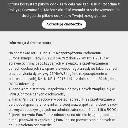
Strona korzysta z plików cookies w celu realizacji usług i zgodnie z
Polityką Prywatności
. Możesz określić warunki przechowywania lub
dostępu do plików cookies w Twojej przeglądarce.
Akceptuję ciasteczka
Informacja Administratora
Na podstawie art. 13 ust. 1 i 2 Rozporządzenia Parlamentu
Europejskiego i Rady (UE) 2016/679 z dnia 27 kwietnia 2016r. w
sprawie ochrony osób fizycznych w związku z przetwarzaniem
danych osobowych i w sprawie swobodnego przepływu takich danych
oraz uchylenia dyrektywy 95/46/WE (ogólne rozporządzenie o
ochronie danych), Dz. U. UE. L. 2016.119.1 z dnia 4 maja 2016r., dalej
RODO informuję:
1. dane Administratora i Inspektora Ochrony Danych znajdują się w
linku „Ochrona danych osobowych”,
2. Pana/Pani dane osobowe w postaci adresu IP, są przetwarzane w
celu udostępniania strony internetowej oraz wypełnienia obowiązków
prawnych spoczywających na administratorze(art.6 ust.1 lit.c RODO),
3. jeżeli korzysta Pan/Pani z odnośnika na stronie będącego adresem
e-mail placówki to zgadza się Pan/Pani na przetwarzanie danych w
celu udzielenia odpowiedzi,