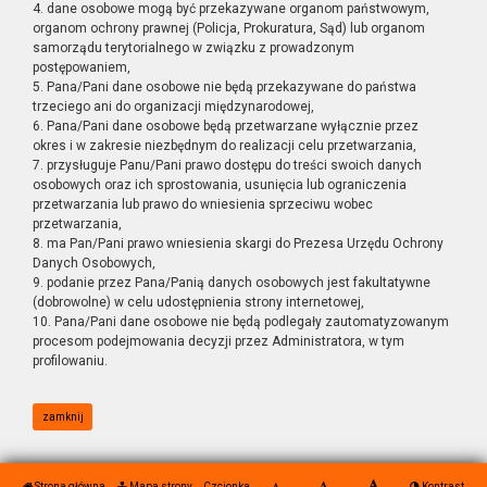
4. dane osobowe mogą być przekazywane organom państwowym,
organom ochrony prawnej (Policja, Prokuratura, Sąd) lub organom
samorządu terytorialnego w związku z prowadzonym
postępowaniem,
5. Pana/Pani dane osobowe nie będą przekazywane do państwa
trzeciego ani do organizacji międzynarodowej,
6. Pana/Pani dane osobowe będą przetwarzane wyłącznie przez
okres i w zakresie niezbędnym do realizacji celu przetwarzania,
7. przysługuje Panu/Pani prawo dostępu do treści swoich danych
osobowych oraz ich sprostowania, usunięcia lub ograniczenia
przetwarzania lub prawo do wniesienia sprzeciwu wobec
przetwarzania,
8. ma Pan/Pani prawo wniesienia skargi do Prezesa Urzędu Ochrony
Danych Osobowych,
9. podanie przez Pana/Panią danych osobowych jest fakultatywne
(dobrowolne) w celu udostępnienia strony internetowej,
10. Pana/Pani dane osobowe nie będą podlegały zautomatyzowanym
procesom podejmowania decyzji przez Administratora, w tym
profilowaniu.
zamknij
Strona główna
Mapa strony
Czcionka
Kontrast