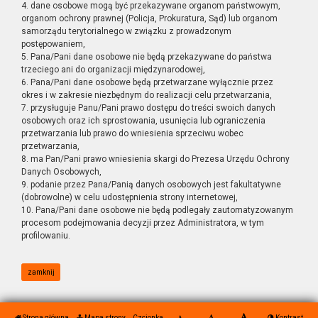
4. dane osobowe mogą być przekazywane organom państwowym,
organom ochrony prawnej (Policja, Prokuratura, Sąd) lub organom
samorządu terytorialnego w związku z prowadzonym
postępowaniem,
5. Pana/Pani dane osobowe nie będą przekazywane do państwa
trzeciego ani do organizacji międzynarodowej,
6. Pana/Pani dane osobowe będą przetwarzane wyłącznie przez
okres i w zakresie niezbędnym do realizacji celu przetwarzania,
7. przysługuje Panu/Pani prawo dostępu do treści swoich danych
osobowych oraz ich sprostowania, usunięcia lub ograniczenia
przetwarzania lub prawo do wniesienia sprzeciwu wobec
przetwarzania,
8. ma Pan/Pani prawo wniesienia skargi do Prezesa Urzędu Ochrony
Danych Osobowych,
9. podanie przez Pana/Panią danych osobowych jest fakultatywne
(dobrowolne) w celu udostępnienia strony internetowej,
10. Pana/Pani dane osobowe nie będą podlegały zautomatyzowanym
procesom podejmowania decyzji przez Administratora, w tym
profilowaniu.
zamknij
Strona główna
Mapa strony
Czcionka
Kontrast