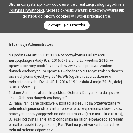
Strona korzysta z plików cookies w celu realizacji usług i zgodnie z
Polityką Prywatności
. Możesz określić warunki przechowywania lub
dostępu do plików cookies w Twojej przeglądarce.
Akceptuję ciasteczka
Informacja Administratora
Na podstawie art. 13 ust. 1 i 2 Rozporządzenia Parlamentu
Europejskiego i Rady (UE) 2016/679 z dnia 27 kwietnia 2016r. w
sprawie ochrony osób fizycznych w związku z przetwarzaniem
danych osobowych i w sprawie swobodnego przepływu takich danych
oraz uchylenia dyrektywy 95/46/WE (ogólne rozporządzenie o
ochronie danych), Dz. U. UE. L. 2016.119.1 z dnia 4 maja 2016r., dalej
RODO informuję:
1. dane Administratora i Inspektora Ochrony Danych znajdują się w
linku „Ochrona danych osobowych”,
2. Pana/Pani dane osobowe w postaci adresu IP, są przetwarzane w
celu udostępniania strony internetowej oraz wypełnienia obowiązków
prawnych spoczywających na administratorze(art.6 ust.1 lit.c RODO),
3. jeżeli korzysta Pan/Pani z odnośnika na stronie będącego adresem
e-mail placówki to zgadza się Pan/Pani na przetwarzanie danych w
celu udzielenia odpowiedzi,