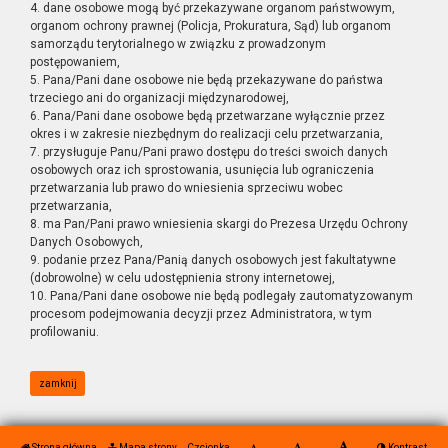
4. dane osobowe mogą być przekazywane organom państwowym,
organom ochrony prawnej (Policja, Prokuratura, Sąd) lub organom
samorządu terytorialnego w związku z prowadzonym
postępowaniem,
5. Pana/Pani dane osobowe nie będą przekazywane do państwa
trzeciego ani do organizacji międzynarodowej,
6. Pana/Pani dane osobowe będą przetwarzane wyłącznie przez
okres i w zakresie niezbędnym do realizacji celu przetwarzania,
7. przysługuje Panu/Pani prawo dostępu do treści swoich danych
osobowych oraz ich sprostowania, usunięcia lub ograniczenia
przetwarzania lub prawo do wniesienia sprzeciwu wobec
przetwarzania,
8. ma Pan/Pani prawo wniesienia skargi do Prezesa Urzędu Ochrony
Danych Osobowych,
9. podanie przez Pana/Panią danych osobowych jest fakultatywne
(dobrowolne) w celu udostępnienia strony internetowej,
10. Pana/Pani dane osobowe nie będą podlegały zautomatyzowanym
procesom podejmowania decyzji przez Administratora, w tym
profilowaniu.
zamknij
Strona główna
Mapa strony
Czcionka
Kontrast