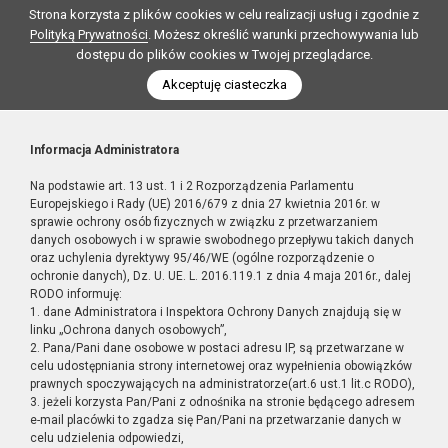
Strona korzysta z plików cookies w celu realizacji usług i zgodnie z
Polityką Prywatności
. Możesz określić warunki przechowywania lub
dostępu do plików cookies w Twojej przeglądarce.
Akceptuję ciasteczka
Informacja Administratora
Na podstawie art. 13 ust. 1 i 2 Rozporządzenia Parlamentu
Europejskiego i Rady (UE) 2016/679 z dnia 27 kwietnia 2016r. w
sprawie ochrony osób fizycznych w związku z przetwarzaniem
danych osobowych i w sprawie swobodnego przepływu takich danych
oraz uchylenia dyrektywy 95/46/WE (ogólne rozporządzenie o
ochronie danych), Dz. U. UE. L. 2016.119.1 z dnia 4 maja 2016r., dalej
RODO informuję:
1. dane Administratora i Inspektora Ochrony Danych znajdują się w
linku „Ochrona danych osobowych”,
2. Pana/Pani dane osobowe w postaci adresu IP, są przetwarzane w
celu udostępniania strony internetowej oraz wypełnienia obowiązków
prawnych spoczywających na administratorze(art.6 ust.1 lit.c RODO),
3. jeżeli korzysta Pan/Pani z odnośnika na stronie będącego adresem
e-mail placówki to zgadza się Pan/Pani na przetwarzanie danych w
celu udzielenia odpowiedzi,