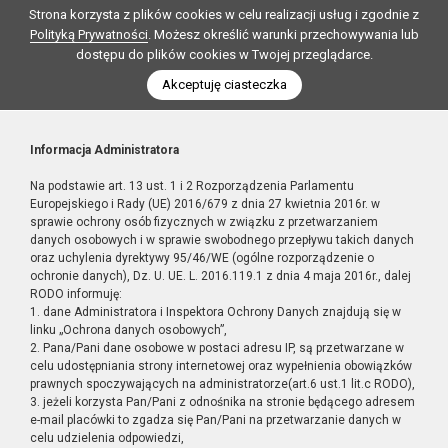
Strona korzysta z plików cookies w celu realizacji usług i zgodnie z
Polityką Prywatności
. Możesz określić warunki przechowywania lub
dostępu do plików cookies w Twojej przeglądarce.
Akceptuję ciasteczka
Informacja Administratora
Na podstawie art. 13 ust. 1 i 2 Rozporządzenia Parlamentu
Europejskiego i Rady (UE) 2016/679 z dnia 27 kwietnia 2016r. w
sprawie ochrony osób fizycznych w związku z przetwarzaniem
danych osobowych i w sprawie swobodnego przepływu takich danych
oraz uchylenia dyrektywy 95/46/WE (ogólne rozporządzenie o
ochronie danych), Dz. U. UE. L. 2016.119.1 z dnia 4 maja 2016r., dalej
RODO informuję:
1. dane Administratora i Inspektora Ochrony Danych znajdują się w
linku „Ochrona danych osobowych”,
2. Pana/Pani dane osobowe w postaci adresu IP, są przetwarzane w
celu udostępniania strony internetowej oraz wypełnienia obowiązków
prawnych spoczywających na administratorze(art.6 ust.1 lit.c RODO),
3. jeżeli korzysta Pan/Pani z odnośnika na stronie będącego adresem
e-mail placówki to zgadza się Pan/Pani na przetwarzanie danych w
celu udzielenia odpowiedzi,