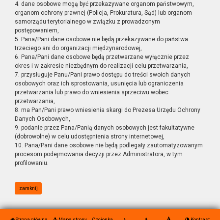
4. dane osobowe mogą być przekazywane organom państwowym,
organom ochrony prawnej (Policja, Prokuratura, Sąd) lub organom
samorządu terytorialnego w związku z prowadzonym
postępowaniem,
5. Pana/Pani dane osobowe nie będą przekazywane do państwa
trzeciego ani do organizacji międzynarodowej,
6. Pana/Pani dane osobowe będą przetwarzane wyłącznie przez
okres i w zakresie niezbędnym do realizacji celu przetwarzania,
7. przysługuje Panu/Pani prawo dostępu do treści swoich danych
osobowych oraz ich sprostowania, usunięcia lub ograniczenia
przetwarzania lub prawo do wniesienia sprzeciwu wobec
przetwarzania,
8. ma Pan/Pani prawo wniesienia skargi do Prezesa Urzędu Ochrony
Danych Osobowych,
9. podanie przez Pana/Panią danych osobowych jest fakultatywne
(dobrowolne) w celu udostępnienia strony internetowej,
10. Pana/Pani dane osobowe nie będą podlegały zautomatyzowanym
procesom podejmowania decyzji przez Administratora, w tym
profilowaniu.
zamknij
Strona główna
Mapa strony
Czcionka
Kontrast