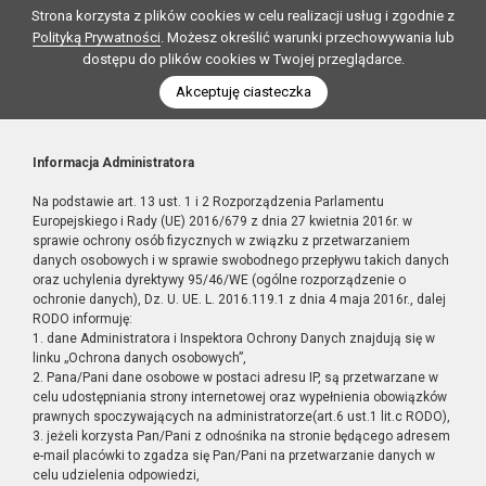
Strona korzysta z plików cookies w celu realizacji usług i zgodnie z
Polityką Prywatności
. Możesz określić warunki przechowywania lub
dostępu do plików cookies w Twojej przeglądarce.
Akceptuję ciasteczka
Informacja Administratora
Na podstawie art. 13 ust. 1 i 2 Rozporządzenia Parlamentu
Europejskiego i Rady (UE) 2016/679 z dnia 27 kwietnia 2016r. w
sprawie ochrony osób fizycznych w związku z przetwarzaniem
danych osobowych i w sprawie swobodnego przepływu takich danych
oraz uchylenia dyrektywy 95/46/WE (ogólne rozporządzenie o
ochronie danych), Dz. U. UE. L. 2016.119.1 z dnia 4 maja 2016r., dalej
RODO informuję:
1. dane Administratora i Inspektora Ochrony Danych znajdują się w
linku „Ochrona danych osobowych”,
2. Pana/Pani dane osobowe w postaci adresu IP, są przetwarzane w
celu udostępniania strony internetowej oraz wypełnienia obowiązków
prawnych spoczywających na administratorze(art.6 ust.1 lit.c RODO),
3. jeżeli korzysta Pan/Pani z odnośnika na stronie będącego adresem
e-mail placówki to zgadza się Pan/Pani na przetwarzanie danych w
celu udzielenia odpowiedzi,