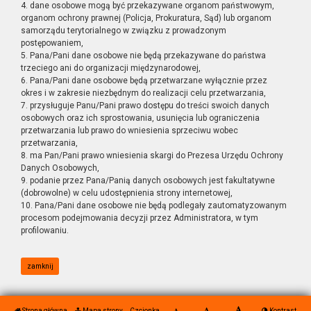
4. dane osobowe mogą być przekazywane organom państwowym,
organom ochrony prawnej (Policja, Prokuratura, Sąd) lub organom
samorządu terytorialnego w związku z prowadzonym
postępowaniem,
5. Pana/Pani dane osobowe nie będą przekazywane do państwa
trzeciego ani do organizacji międzynarodowej,
6. Pana/Pani dane osobowe będą przetwarzane wyłącznie przez
okres i w zakresie niezbędnym do realizacji celu przetwarzania,
7. przysługuje Panu/Pani prawo dostępu do treści swoich danych
osobowych oraz ich sprostowania, usunięcia lub ograniczenia
przetwarzania lub prawo do wniesienia sprzeciwu wobec
przetwarzania,
8. ma Pan/Pani prawo wniesienia skargi do Prezesa Urzędu Ochrony
Danych Osobowych,
9. podanie przez Pana/Panią danych osobowych jest fakultatywne
(dobrowolne) w celu udostępnienia strony internetowej,
10. Pana/Pani dane osobowe nie będą podlegały zautomatyzowanym
procesom podejmowania decyzji przez Administratora, w tym
profilowaniu.
zamknij
Strona główna
Mapa strony
Czcionka
Kontrast