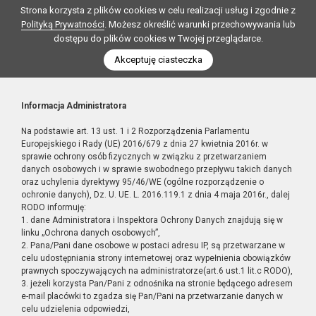
Strona korzysta z plików cookies w celu realizacji usług i zgodnie z
Polityką Prywatności
. Możesz określić warunki przechowywania lub
dostępu do plików cookies w Twojej przeglądarce.
Akceptuję ciasteczka
Informacja Administratora
Na podstawie art. 13 ust. 1 i 2 Rozporządzenia Parlamentu
Europejskiego i Rady (UE) 2016/679 z dnia 27 kwietnia 2016r. w
sprawie ochrony osób fizycznych w związku z przetwarzaniem
danych osobowych i w sprawie swobodnego przepływu takich danych
oraz uchylenia dyrektywy 95/46/WE (ogólne rozporządzenie o
ochronie danych), Dz. U. UE. L. 2016.119.1 z dnia 4 maja 2016r., dalej
RODO informuję:
1. dane Administratora i Inspektora Ochrony Danych znajdują się w
linku „Ochrona danych osobowych”,
2. Pana/Pani dane osobowe w postaci adresu IP, są przetwarzane w
celu udostępniania strony internetowej oraz wypełnienia obowiązków
prawnych spoczywających na administratorze(art.6 ust.1 lit.c RODO),
3. jeżeli korzysta Pan/Pani z odnośnika na stronie będącego adresem
e-mail placówki to zgadza się Pan/Pani na przetwarzanie danych w
celu udzielenia odpowiedzi,