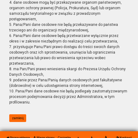
4. dane osobowe mogą być przekazywane organom państwowym,
organom ochrony prawnej (Policja, Prokuratura, Sąd) lub organom
samorządu terytorialnego w związku z prowadzonym
postępowaniem,
5. Pana/Pani dane osobowe nie będą przekazywane do państwa
trzeciego ani do organizacji międzynarodowej,
6. Pana/Pani dane osobowe będą przetwarzane wyłącznie przez
okres i w zakresie niezbędnym do realizacji celu przetwarzania,
7. przysługuje Panu/Pani prawo dostępu do treści swoich danych
osobowych oraz ich sprostowania, usunięcia lub ograniczenia
przetwarzania lub prawo do wniesienia sprzeciwu wobec
przetwarzania,
8. ma Pan/Pani prawo wniesienia skargi do Prezesa Urzędu Ochrony
Danych Osobowych,
9. podanie przez Pana/Panią danych osobowych jest fakultatywne
(dobrowolne) w celu udostępnienia strony internetowej,
10. Pana/Pani dane osobowe nie będą podlegały zautomatyzowanym
procesom podejmowania decyzji przez Administratora, w tym
profilowaniu.
zamknij
Strona główna
Mapa strony
Czcionka
Kontrast