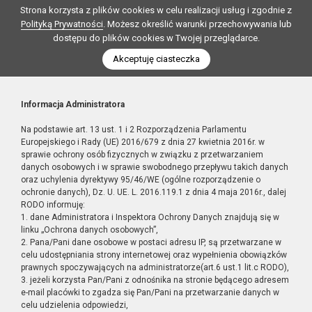
Strona korzysta z plików cookies w celu realizacji usług i zgodnie z
Polityką Prywatności
. Możesz określić warunki przechowywania lub
dostępu do plików cookies w Twojej przeglądarce.
Akceptuję ciasteczka
Informacja Administratora
Na podstawie art. 13 ust. 1 i 2 Rozporządzenia Parlamentu
Europejskiego i Rady (UE) 2016/679 z dnia 27 kwietnia 2016r. w
sprawie ochrony osób fizycznych w związku z przetwarzaniem
danych osobowych i w sprawie swobodnego przepływu takich danych
oraz uchylenia dyrektywy 95/46/WE (ogólne rozporządzenie o
ochronie danych), Dz. U. UE. L. 2016.119.1 z dnia 4 maja 2016r., dalej
RODO informuję:
1. dane Administratora i Inspektora Ochrony Danych znajdują się w
linku „Ochrona danych osobowych”,
2. Pana/Pani dane osobowe w postaci adresu IP, są przetwarzane w
celu udostępniania strony internetowej oraz wypełnienia obowiązków
prawnych spoczywających na administratorze(art.6 ust.1 lit.c RODO),
3. jeżeli korzysta Pan/Pani z odnośnika na stronie będącego adresem
e-mail placówki to zgadza się Pan/Pani na przetwarzanie danych w
celu udzielenia odpowiedzi,