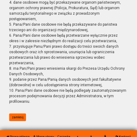
4. dane osobowe mogą być przekazywane organom państwowym,
organom ochrony prawnej (Policja, Prokuratura, Sąd) lub organom
samorządu terytorialnego w związku z prowadzonym
postępowaniem,
5. Pana/Pani dane osobowe nie będą przekazywane do państwa
trzeciego ani do organizacji międzynarodowej,
6. Pana/Pani dane osobowe będą przetwarzane wyłącznie przez
okres i w zakresie niezbędnym do realizacji celu przetwarzania,
7. przysługuje Panu/Pani prawo dostępu do treści swoich danych
osobowych oraz ich sprostowania, usunięcia lub ograniczenia
przetwarzania lub prawo do wniesienia sprzeciwu wobec
przetwarzania,
8. ma Pan/Pani prawo wniesienia skargi do Prezesa Urzędu Ochrony
Danych Osobowych,
9. podanie przez Pana/Panią danych osobowych jest fakultatywne
(dobrowolne) w celu udostępnienia strony internetowej,
10. Pana/Pani dane osobowe nie będą podlegały zautomatyzowanym
procesom podejmowania decyzji przez Administratora, w tym
profilowaniu.
zamknij
Strona główna
Mapa strony
Czcionka
Kontrast