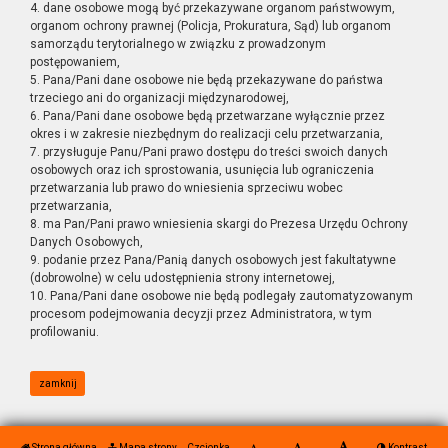
4. dane osobowe mogą być przekazywane organom państwowym,
organom ochrony prawnej (Policja, Prokuratura, Sąd) lub organom
samorządu terytorialnego w związku z prowadzonym
postępowaniem,
5. Pana/Pani dane osobowe nie będą przekazywane do państwa
trzeciego ani do organizacji międzynarodowej,
6. Pana/Pani dane osobowe będą przetwarzane wyłącznie przez
okres i w zakresie niezbędnym do realizacji celu przetwarzania,
7. przysługuje Panu/Pani prawo dostępu do treści swoich danych
osobowych oraz ich sprostowania, usunięcia lub ograniczenia
przetwarzania lub prawo do wniesienia sprzeciwu wobec
przetwarzania,
8. ma Pan/Pani prawo wniesienia skargi do Prezesa Urzędu Ochrony
Danych Osobowych,
9. podanie przez Pana/Panią danych osobowych jest fakultatywne
(dobrowolne) w celu udostępnienia strony internetowej,
10. Pana/Pani dane osobowe nie będą podlegały zautomatyzowanym
procesom podejmowania decyzji przez Administratora, w tym
profilowaniu.
zamknij
Strona główna
Mapa strony
Czcionka
Kontrast