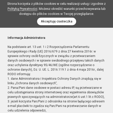
Strona korzysta z plików cookies w celu realizacji usług i zgodnie z
Polityką Prywatności
. Możesz określić warunki przechowywania lub
dostępu do plików cookies w Twojej przeglądarce.
Akceptuję ciasteczka
Informacja Administratora
Na podstawie art. 13 ust. 1 i 2 Rozporządzenia Parlamentu
Europejskiego i Rady (UE) 2016/679 z dnia 27 kwietnia 2016r. w
sprawie ochrony osób fizycznych w związku z przetwarzaniem
danych osobowych i w sprawie swobodnego przepływu takich danych
oraz uchylenia dyrektywy 95/46/WE (ogólne rozporządzenie o
ochronie danych), Dz. U. UE. L. 2016.119.1 z dnia 4 maja 2016r., dalej
RODO informuję:
1. dane Administratora i Inspektora Ochrony Danych znajdują się w
linku „Ochrona danych osobowych”,
2. Pana/Pani dane osobowe w postaci adresu IP, są przetwarzane w
celu udostępniania strony internetowej oraz wypełnienia obowiązków
prawnych spoczywających na administratorze(art.6 ust.1 lit.c RODO),
3. jeżeli korzysta Pan/Pani z odnośnika na stronie będącego adresem
e-mail placówki to zgadza się Pan/Pani na przetwarzanie danych w
celu udzielenia odpowiedzi,