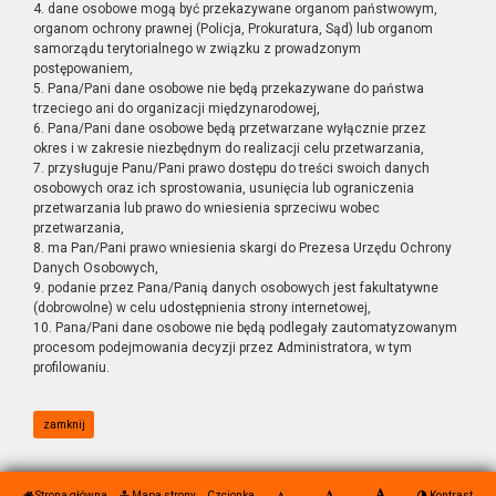
4. dane osobowe mogą być przekazywane organom państwowym,
organom ochrony prawnej (Policja, Prokuratura, Sąd) lub organom
samorządu terytorialnego w związku z prowadzonym
postępowaniem,
5. Pana/Pani dane osobowe nie będą przekazywane do państwa
trzeciego ani do organizacji międzynarodowej,
6. Pana/Pani dane osobowe będą przetwarzane wyłącznie przez
okres i w zakresie niezbędnym do realizacji celu przetwarzania,
7. przysługuje Panu/Pani prawo dostępu do treści swoich danych
osobowych oraz ich sprostowania, usunięcia lub ograniczenia
przetwarzania lub prawo do wniesienia sprzeciwu wobec
przetwarzania,
8. ma Pan/Pani prawo wniesienia skargi do Prezesa Urzędu Ochrony
Danych Osobowych,
9. podanie przez Pana/Panią danych osobowych jest fakultatywne
(dobrowolne) w celu udostępnienia strony internetowej,
10. Pana/Pani dane osobowe nie będą podlegały zautomatyzowanym
procesom podejmowania decyzji przez Administratora, w tym
profilowaniu.
zamknij
Strona główna
Mapa strony
Czcionka
Kontrast