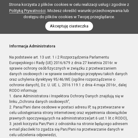
Strona korzysta z plików cookies w celu realizacji usług i zgodnie z
Polityką Prywatności
. Możesz określić warunki przechowywania lub
dostępu do plików cookies w Twojej przeglądarce.
Akceptuję ciasteczka
Informacja Administratora
Na podstawie art. 13 ust. 1 i 2 Rozporządzenia Parlamentu
Europejskiego i Rady (UE) 2016/679 z dnia 27 kwietnia 2016r. w
sprawie ochrony osób fizycznych w związku z przetwarzaniem
danych osobowych i w sprawie swobodnego przepływu takich danych
oraz uchylenia dyrektywy 95/46/WE (ogólne rozporządzenie o
ochronie danych), Dz. U. UE. L. 2016.119.1 z dnia 4 maja 2016r., dalej
RODO informuję:
1. dane Administratora i Inspektora Ochrony Danych znajdują się w
linku „Ochrona danych osobowych”,
2. Pana/Pani dane osobowe w postaci adresu IP, są przetwarzane w
celu udostępniania strony internetowej oraz wypełnienia obowiązków
prawnych spoczywających na administratorze(art.6 ust.1 lit.c RODO),
3. jeżeli korzysta Pan/Pani z odnośnika na stronie będącego adresem
e-mail placówki to zgadza się Pan/Pani na przetwarzanie danych w
celu udzielenia odpowiedzi,