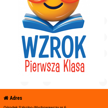
Adres
Ośrodek Szkolno-Wychowawczy nr 6