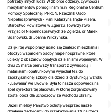
potrzeby innych ludzi. W zbiórce odzieży, żywności i
medykamentów pomogli nam m.in. Regionalne Centrum
Pomocy Społecznej, PFRON, Rzecznik Osób
Niepełnosprawnych - Pani Katarzyna Tręda-Pisera,
Starostwo Powiatowe w Zgierzu, Towarzystwo
Przyjaciół Niepełnosprawnych ze Zgierza, dr Marek
Sosnowski, dr Joanna Wilczyńska.
Dzięki tej współpracy udało się znaleźć mieszkania i
otoczyć wsparciem osoby niepełnosprawne, które
uciekły z obszarów objętych działaniami wojennymi. W
dniu 25 marca pierwszy transport z żywnością i
matariałami opatrunkowymi wyjechał też do
zaprzyjaźnionej szkoły dla dzieci z dysfunkcją wzroku
- „Lewenia“ we Lwowie. Była to nasza odpowiedź na
apel dyrektora tej placówki, w której zorganizowany
został obóz dla uchodźców ze wschodu Ukrainy.
Jeżeli mieliby Państwo ochotę wesprzeć nasze
działania zachęcamy do przekazywania 1% na rzecz