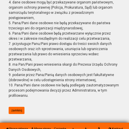
4. dane osobowe mogą być przekazywane organom państwowym,
organom ochrony prawnej (Policja, Prokuratura, Sąd) lub organom
samorządu terytorialnego w związku z prowadzonym
postępowaniem,
5. Pana/Pani dane osobowe nie będą przekazywane do państwa
trzeciego ani do organizacji międzynarodowej,
6. Pana/Pani dane osobowe będą przetwarzane wyłącznie przez
okres i w zakresie niezbędnym do realizacji celu przetwarzania,
7. przysługuje Panu/Pani prawo dostępu do treści swoich danych
osobowych oraz ich sprostowania, usunięcia lub ograniczenia
przetwarzania lub prawo do wniesienia sprzeciwu wobec
przetwarzania,
8. ma Pan/Pani prawo wniesienia skargi do Prezesa Urzędu Ochrony
Danych Osobowych,
9. podanie przez Pana/Panią danych osobowych jest fakultatywne
(dobrowolne) w celu udostępnienia strony internetowej,
10. Pana/Pani dane osobowe nie będą podlegały zautomatyzowanym
procesom podejmowania decyzji przez Administratora, w tym
profilowaniu.
zamknij
Strona główna
Mapa strony
Czcionka
Kontrast