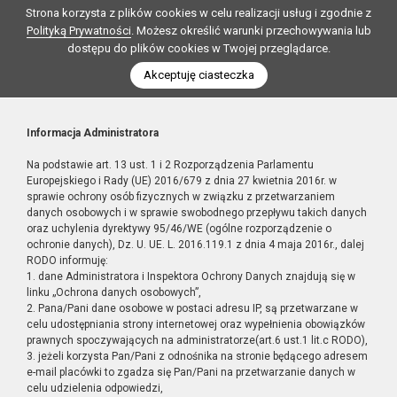
Strona korzysta z plików cookies w celu realizacji usług i zgodnie z
Polityką Prywatności
. Możesz określić warunki przechowywania lub
dostępu do plików cookies w Twojej przeglądarce.
Akceptuję ciasteczka
Informacja Administratora
Na podstawie art. 13 ust. 1 i 2 Rozporządzenia Parlamentu
Europejskiego i Rady (UE) 2016/679 z dnia 27 kwietnia 2016r. w
sprawie ochrony osób fizycznych w związku z przetwarzaniem
danych osobowych i w sprawie swobodnego przepływu takich danych
oraz uchylenia dyrektywy 95/46/WE (ogólne rozporządzenie o
ochronie danych), Dz. U. UE. L. 2016.119.1 z dnia 4 maja 2016r., dalej
RODO informuję:
1. dane Administratora i Inspektora Ochrony Danych znajdują się w
linku „Ochrona danych osobowych”,
2. Pana/Pani dane osobowe w postaci adresu IP, są przetwarzane w
celu udostępniania strony internetowej oraz wypełnienia obowiązków
prawnych spoczywających na administratorze(art.6 ust.1 lit.c RODO),
3. jeżeli korzysta Pan/Pani z odnośnika na stronie będącego adresem
e-mail placówki to zgadza się Pan/Pani na przetwarzanie danych w
celu udzielenia odpowiedzi,