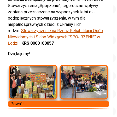
Stowarzyszenia „Spojrzenie", tegoroczne wpływy
zostaną przeznaczone na wypoczynek letni dla
podopiecznych stowarzyszenia, w tym dla
niepełnosprawnych dzieci z Ukrainy i ich
rodzin.
Stowarzyszenie na Rzecz Rehabilitacji Osób
Niewidomych i Słabo Widzących "SPOJRZENIE" w
Łodzi
KRS 0000180857
Dziękujemy!
Powrót