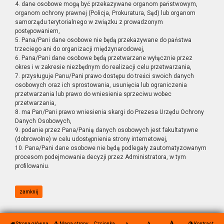
4. dane osobowe mogą być przekazywane organom państwowym,
organom ochrony prawnej (Policja, Prokuratura, Sąd) lub organom
samorządu terytorialnego w związku z prowadzonym
postępowaniem,
5. Pana/Pani dane osobowe nie będą przekazywane do państwa
trzeciego ani do organizacji międzynarodowej,
6. Pana/Pani dane osobowe będą przetwarzane wyłącznie przez
okres i w zakresie niezbędnym do realizacji celu przetwarzania,
7. przysługuje Panu/Pani prawo dostępu do treści swoich danych
osobowych oraz ich sprostowania, usunięcia lub ograniczenia
przetwarzania lub prawo do wniesienia sprzeciwu wobec
przetwarzania,
8. ma Pan/Pani prawo wniesienia skargi do Prezesa Urzędu Ochrony
Danych Osobowych,
9. podanie przez Pana/Panią danych osobowych jest fakultatywne
(dobrowolne) w celu udostępnienia strony internetowej,
10. Pana/Pani dane osobowe nie będą podlegały zautomatyzowanym
procesom podejmowania decyzji przez Administratora, w tym
profilowaniu.
zamknij
Strona główna
Mapa strony
Czcionka
Kontrast