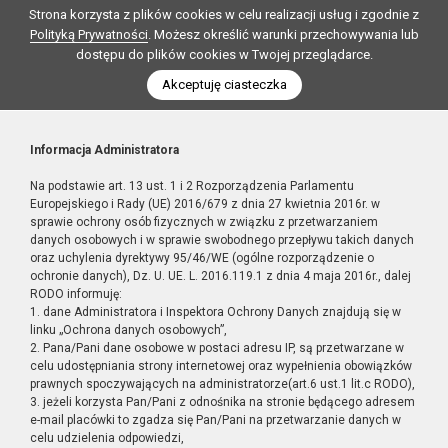
Strona korzysta z plików cookies w celu realizacji usług i zgodnie z
Polityką Prywatności
. Możesz określić warunki przechowywania lub
dostępu do plików cookies w Twojej przeglądarce.
Akceptuję ciasteczka
Informacja Administratora
Na podstawie art. 13 ust. 1 i 2 Rozporządzenia Parlamentu
Europejskiego i Rady (UE) 2016/679 z dnia 27 kwietnia 2016r. w
sprawie ochrony osób fizycznych w związku z przetwarzaniem
danych osobowych i w sprawie swobodnego przepływu takich danych
oraz uchylenia dyrektywy 95/46/WE (ogólne rozporządzenie o
ochronie danych), Dz. U. UE. L. 2016.119.1 z dnia 4 maja 2016r., dalej
RODO informuję:
1. dane Administratora i Inspektora Ochrony Danych znajdują się w
linku „Ochrona danych osobowych”,
2. Pana/Pani dane osobowe w postaci adresu IP, są przetwarzane w
celu udostępniania strony internetowej oraz wypełnienia obowiązków
prawnych spoczywających na administratorze(art.6 ust.1 lit.c RODO),
3. jeżeli korzysta Pan/Pani z odnośnika na stronie będącego adresem
e-mail placówki to zgadza się Pan/Pani na przetwarzanie danych w
celu udzielenia odpowiedzi,