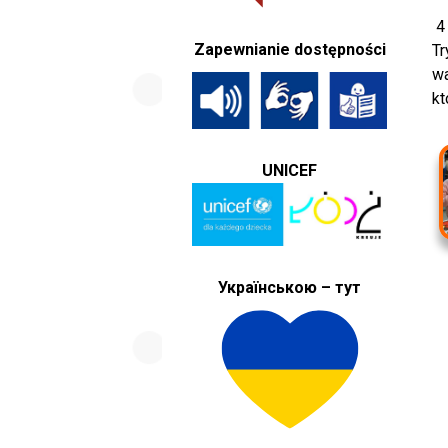
4 
Zapewnianie dostępności
Tr
wa
kt
UNICEF
Українською – тут