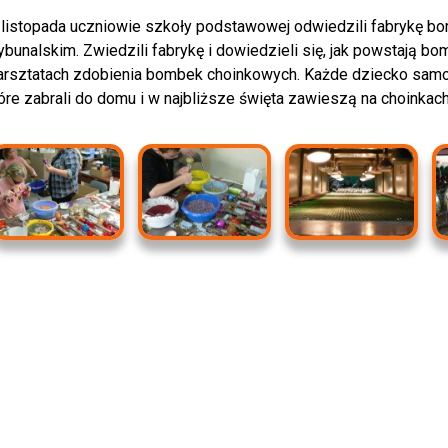
listopada uczniowie szkoły podstawowej odwiedzili fabrykę bo
ybunalskim. Zwiedzili fabrykę i dowiedzieli się, jak powstają bo
rsztatach zdobienia bombek choinkowych. Każde dziecko samo
óre zabrali do domu i w najbliższe święta zawieszą na choinkach