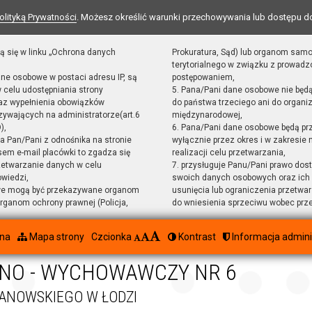
olityką Prywatności
. Możesz określić warunki przechowywania lub dostępu d
ą się w linku „Ochrona danych
Prokuratura, Sąd) lub organom sam
terytorialnego w związku z prowad
ane osobowe w postaci adresu IP, są
postępowaniem,
 celu udostępniania strony
5. Pana/Pani dane osobowe nie będ
raz wypełnienia obowiązków
do państwa trzeciego ani do organiz
ywających na administratorze(art.6
międzynarodowej,
),
6. Pana/Pani dane osobowe będą pr
sta Pan/Pani z odnośnika na stronie
wyłącznie przez okres i w zakresie
em e-mail placówki to zgadza się
realizacji celu przetwarzania,
zetwarzanie danych w celu
7. przysługuje Panu/Pani prawo dost
owiedzi,
swoich danych osobowych oraz ich 
we mogą być przekazywane organom
usunięcia lub ograniczenia przetwar
ganom ochrony prawnej (Policja,
do wniesienia sprzeciwu wobec prz
wna
Mapa strony
Czcionka
Kontrast
Informacja admini
NO - WYCHOWAWCZY NR 6
RANOWSKIEGO W ŁODZI