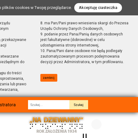
o plików cookies w Twojej przeglądarce.
Akceptuję ciasteczka
orządu
8. ma Pan/Pani prawo wniesienia skargi do Prezesa
zonym
Urzędu Ochrony Danych Osobowych,
9. podanie przez Pana/Panią danych osobowych
ą przekazywane
jest fakultatywne (dobrowolne) w celu
acji
udostępnienia strony internetowej,
10. Pana/Pani dane osobowe nie będą podlegały
zetwarzane
zautomatyzowanym procesom podejmowania
 niezbędnym do
decyzji przez Administratora, w tym profilowaniu.
ępu do treści
zamknij
sprostowania,
zania lub prawo
etwarzania,
stratora
Fraza