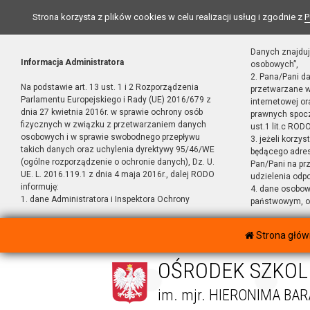
Strona korzysta z plików cookies w celu realizacji usług i zgodnie z
P
Danych znajduj
Informacja Administratora
osobowych”,
2. Pana/Pani d
Na podstawie art. 13 ust. 1 i 2 Rozporządzenia
przetwarzane w
Parlamentu Europejskiego i Rady (UE) 2016/679 z
internetowej o
dnia 27 kwietnia 2016r. w sprawie ochrony osób
prawnych spocz
fizycznych w związku z przetwarzaniem danych
ust.1 lit.c RODO
osobowych i w sprawie swobodnego przepływu
3. jeżeli korzy
takich danych oraz uchylenia dyrektywy 95/46/WE
będącego adres
(ogólne rozporządzenie o ochronie danych), Dz. U.
Pan/Pani na pr
UE. L. 2016.119.1 z dnia 4 maja 2016r., dalej RODO
udzielenia odp
informuję:
4. dane osobo
1. dane Administratora i Inspektora Ochrony
państwowym, or
Strona głó
OŚRODEK SZKOL
im. mjr. HIERONIMA BA