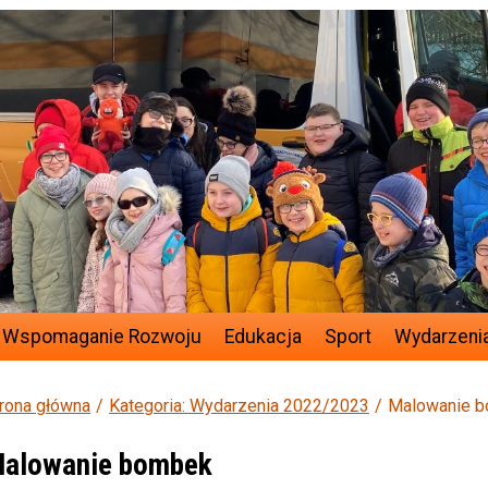
 Wspomaganie Rozwoju
Edukacja
Sport
Wydarzeni
rona główna
Kategoria: Wydarzenia 2022/2023
Malowanie 
alowanie bombek