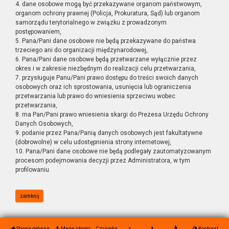
4. dane osobowe mogą być przekazywane organom państwowym,
organom ochrony prawnej (Policja, Prokuratura, Sąd) lub organom
samorządu terytorialnego w związku z prowadzonym
postępowaniem,
5. Pana/Pani dane osobowe nie będą przekazywane do państwa
trzeciego ani do organizacji międzynarodowej,
6. Pana/Pani dane osobowe będą przetwarzane wyłącznie przez
okres i w zakresie niezbędnym do realizacji celu przetwarzania,
7. przysługuje Panu/Pani prawo dostępu do treści swoich danych
osobowych oraz ich sprostowania, usunięcia lub ograniczenia
przetwarzania lub prawo do wniesienia sprzeciwu wobec
przetwarzania,
8. ma Pan/Pani prawo wniesienia skargi do Prezesa Urzędu Ochrony
Danych Osobowych,
9. podanie przez Pana/Panią danych osobowych jest fakultatywne
(dobrowolne) w celu udostępnienia strony internetowej,
10. Pana/Pani dane osobowe nie będą podlegały zautomatyzowanym
procesom podejmowania decyzji przez Administratora, w tym
profilowaniu.
zamknij
Strona główna
Mapa strony
Czcionka
Kontrast