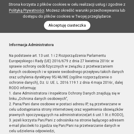
Strona korzysta z plików cookies w celu realizacji usług i zgodnie z
Polityką Prywatności
. Możesz określić warunki przechowywania lub
dostępu do plików cookies w Twojej przeglądarce.
Akceptuję ciasteczka
Informacja Administratora
Na podstawie art. 13 ust. 1 i 2 Rozporządzenia Parlamentu
Europejskiego i Rady (UE) 2016/679 z dnia 27 kwietnia 2016r. w
sprawie ochrony osób fizycznych w związku z przetwarzaniem
danych osobowych i w sprawie swobodnego przepływu takich danych
oraz uchylenia dyrektywy 95/46/WE (ogólne rozporządzenie o
ochronie danych), Dz. U. UE. L. 2016.119.1 z dnia 4 maja 2016r., dalej
RODO informuję:
1. dane Administratora i Inspektora Ochrony Danych znajdują się w
linku „Ochrona danych osobowych”,
2. Pana/Pani dane osobowe w postaci adresu IP, są przetwarzane w
celu udostępniania strony internetowej oraz wypełnienia obowiązków
prawnych spoczywających na administratorze(art.6 ust.1 lit.c RODO),
3. jeżeli korzysta Pan/Pani z odnośnika na stronie będącego adresem
e-mail placówki to zgadza się Pan/Pani na przetwarzanie danych w
celu udzielenia odpowiedzi,