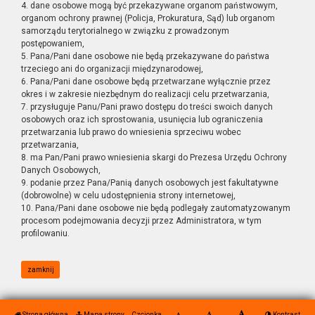
4. dane osobowe mogą być przekazywane organom państwowym,
organom ochrony prawnej (Policja, Prokuratura, Sąd) lub organom
samorządu terytorialnego w związku z prowadzonym
postępowaniem,
5. Pana/Pani dane osobowe nie będą przekazywane do państwa
trzeciego ani do organizacji międzynarodowej,
6. Pana/Pani dane osobowe będą przetwarzane wyłącznie przez
okres i w zakresie niezbędnym do realizacji celu przetwarzania,
7. przysługuje Panu/Pani prawo dostępu do treści swoich danych
osobowych oraz ich sprostowania, usunięcia lub ograniczenia
przetwarzania lub prawo do wniesienia sprzeciwu wobec
przetwarzania,
8. ma Pan/Pani prawo wniesienia skargi do Prezesa Urzędu Ochrony
Danych Osobowych,
9. podanie przez Pana/Panią danych osobowych jest fakultatywne
(dobrowolne) w celu udostępnienia strony internetowej,
10. Pana/Pani dane osobowe nie będą podlegały zautomatyzowanym
procesom podejmowania decyzji przez Administratora, w tym
profilowaniu.
zamknij
Strona główna
Mapa strony
Czcionka
Kontrast