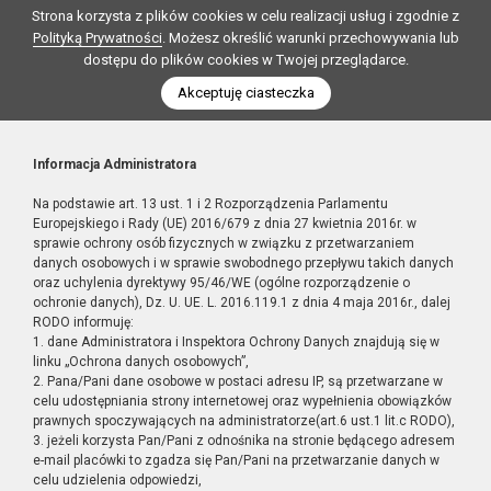
Strona korzysta z plików cookies w celu realizacji usług i zgodnie z
Polityką Prywatności
. Możesz określić warunki przechowywania lub
dostępu do plików cookies w Twojej przeglądarce.
Akceptuję ciasteczka
Informacja Administratora
Na podstawie art. 13 ust. 1 i 2 Rozporządzenia Parlamentu
Europejskiego i Rady (UE) 2016/679 z dnia 27 kwietnia 2016r. w
sprawie ochrony osób fizycznych w związku z przetwarzaniem
danych osobowych i w sprawie swobodnego przepływu takich danych
oraz uchylenia dyrektywy 95/46/WE (ogólne rozporządzenie o
ochronie danych), Dz. U. UE. L. 2016.119.1 z dnia 4 maja 2016r., dalej
RODO informuję:
1. dane Administratora i Inspektora Ochrony Danych znajdują się w
linku „Ochrona danych osobowych”,
2. Pana/Pani dane osobowe w postaci adresu IP, są przetwarzane w
celu udostępniania strony internetowej oraz wypełnienia obowiązków
prawnych spoczywających na administratorze(art.6 ust.1 lit.c RODO),
3. jeżeli korzysta Pan/Pani z odnośnika na stronie będącego adresem
e-mail placówki to zgadza się Pan/Pani na przetwarzanie danych w
celu udzielenia odpowiedzi,