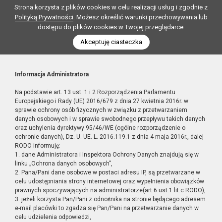
Strona korzysta z plików cookies w celu realizacji usług i zgodnie z
Polityką Prywatności
. Możesz określić warunki przechowywania lub
dostępu do plików cookies w Twojej przeglądarce.
Akceptuję ciasteczka
Informacja Administratora
Na podstawie art. 13 ust. 1 i 2 Rozporządzenia Parlamentu
Europejskiego i Rady (UE) 2016/679 z dnia 27 kwietnia 2016r. w
sprawie ochrony osób fizycznych w związku z przetwarzaniem
danych osobowych i w sprawie swobodnego przepływu takich danych
oraz uchylenia dyrektywy 95/46/WE (ogólne rozporządzenie o
ochronie danych), Dz. U. UE. L. 2016.119.1 z dnia 4 maja 2016r., dalej
RODO informuję:
1. dane Administratora i Inspektora Ochrony Danych znajdują się w
linku „Ochrona danych osobowych”,
2. Pana/Pani dane osobowe w postaci adresu IP, są przetwarzane w
celu udostępniania strony internetowej oraz wypełnienia obowiązków
prawnych spoczywających na administratorze(art.6 ust.1 lit.c RODO),
3. jeżeli korzysta Pan/Pani z odnośnika na stronie będącego adresem
e-mail placówki to zgadza się Pan/Pani na przetwarzanie danych w
celu udzielenia odpowiedzi,