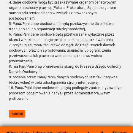
4. dane osobowe mogą być przekazywane organom państwowym,
organom ochrony prawnej (Policja, Prokuratura, Sąd) lub organom
samorządu terytorialnego w związku z prowadzonym
postępowaniem,
5. Pana/Pani dane osobowe nie będą przekazywane do państwa
trzeciego ani do organizacji międzynarodowej,
6. Pana/Pani dane osobowe będą przetwarzane wyłącznie przez
okres i w zakresie niezbędnym do realizacji celu przetwarzania,
7. przysługuje Panu/Pani prawo dostępu do treści swoich danych
osobowych oraz ich sprostowania, usunięcia lub ograniczenia
przetwarzania lub prawo do wniesienia sprzeciwu wobec
przetwarzania,
8. ma Pan/Pani prawo wniesienia skargi do Prezesa Urzędu Ochrony
Danych Osobowych,
9. podanie przez Pana/Panią danych osobowych jest fakultatywne
(dobrowolne) w celu udostępnienia strony internetowej,
10. Pana/Pani dane osobowe nie będą podlegały zautomatyzowanym
procesom podejmowania decyzji przez Administratora, w tym
profilowaniu.
zamknij
Strona główna
Mapa strony
Czcionka
Kontrast