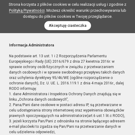
Strona korzysta z plików cookies w celu realizacji usług i zgodnie z
Polityką Prywatności
. Możesz określić warunki przechowywania lub
dostępu do plików cookies w Twojej przeglądarce.
Akceptuję ciasteczka
Informacja Administratora
Na podstawie art. 13 ust. 1 i 2 Rozporządzenia Parlamentu
Europejskiego i Rady (UE) 2016/679 z dnia 27 kwietnia 2016r. w
sprawie ochrony osób fizycznych w związku z przetwarzaniem
danych osobowych i w sprawie swobodnego przepływu takich danych
oraz uchylenia dyrektywy 95/46/WE (ogólne rozporządzenie o
ochronie danych), Dz. U. UE. L. 2016.119.1 z dnia 4 maja 2016r., dalej
RODO informuję:
1. dane Administratora i Inspektora Ochrony Danych znajdują się w
linku „Ochrona danych osobowych”,
2. Pana/Pani dane osobowe w postaci adresu IP, są przetwarzane w
celu udostępniania strony internetowej oraz wypełnienia obowiązków
prawnych spoczywających na administratorze(art.6 ust.1 lit.c RODO),
3. jeżeli korzysta Pan/Pani z odnośnika na stronie będącego adresem
e-mail placówki to zgadza się Pan/Pani na przetwarzanie danych w
celu udzielenia odpowiedzi,