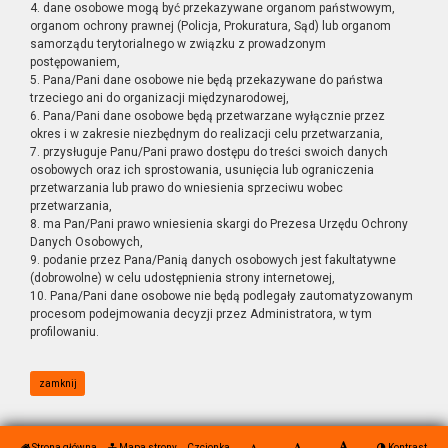
4. dane osobowe mogą być przekazywane organom państwowym,
organom ochrony prawnej (Policja, Prokuratura, Sąd) lub organom
samorządu terytorialnego w związku z prowadzonym
postępowaniem,
5. Pana/Pani dane osobowe nie będą przekazywane do państwa
trzeciego ani do organizacji międzynarodowej,
6. Pana/Pani dane osobowe będą przetwarzane wyłącznie przez
okres i w zakresie niezbędnym do realizacji celu przetwarzania,
7. przysługuje Panu/Pani prawo dostępu do treści swoich danych
osobowych oraz ich sprostowania, usunięcia lub ograniczenia
przetwarzania lub prawo do wniesienia sprzeciwu wobec
przetwarzania,
8. ma Pan/Pani prawo wniesienia skargi do Prezesa Urzędu Ochrony
Danych Osobowych,
9. podanie przez Pana/Panią danych osobowych jest fakultatywne
(dobrowolne) w celu udostępnienia strony internetowej,
10. Pana/Pani dane osobowe nie będą podlegały zautomatyzowanym
procesom podejmowania decyzji przez Administratora, w tym
profilowaniu.
zamknij
Strona główna
Mapa strony
Czcionka
Kontrast