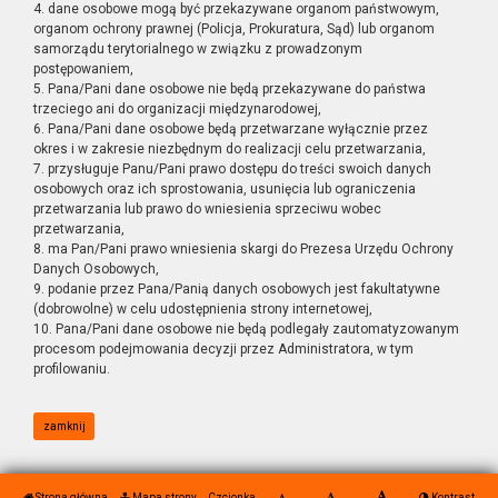
4. dane osobowe mogą być przekazywane organom państwowym,
organom ochrony prawnej (Policja, Prokuratura, Sąd) lub organom
samorządu terytorialnego w związku z prowadzonym
postępowaniem,
5. Pana/Pani dane osobowe nie będą przekazywane do państwa
trzeciego ani do organizacji międzynarodowej,
6. Pana/Pani dane osobowe będą przetwarzane wyłącznie przez
okres i w zakresie niezbędnym do realizacji celu przetwarzania,
7. przysługuje Panu/Pani prawo dostępu do treści swoich danych
osobowych oraz ich sprostowania, usunięcia lub ograniczenia
przetwarzania lub prawo do wniesienia sprzeciwu wobec
przetwarzania,
8. ma Pan/Pani prawo wniesienia skargi do Prezesa Urzędu Ochrony
Danych Osobowych,
9. podanie przez Pana/Panią danych osobowych jest fakultatywne
(dobrowolne) w celu udostępnienia strony internetowej,
10. Pana/Pani dane osobowe nie będą podlegały zautomatyzowanym
procesom podejmowania decyzji przez Administratora, w tym
profilowaniu.
zamknij
Strona główna
Mapa strony
Czcionka
Kontrast