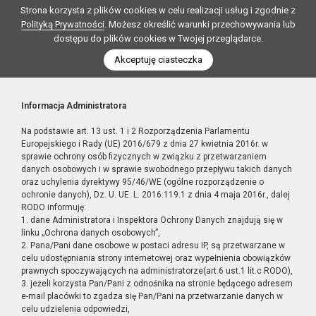
Strona korzysta z plików cookies w celu realizacji usług i zgodnie z
Polityką Prywatności
. Możesz określić warunki przechowywania lub
dostępu do plików cookies w Twojej przeglądarce.
Akceptuję ciasteczka
Informacja Administratora
Na podstawie art. 13 ust. 1 i 2 Rozporządzenia Parlamentu
Europejskiego i Rady (UE) 2016/679 z dnia 27 kwietnia 2016r. w
sprawie ochrony osób fizycznych w związku z przetwarzaniem
danych osobowych i w sprawie swobodnego przepływu takich danych
oraz uchylenia dyrektywy 95/46/WE (ogólne rozporządzenie o
ochronie danych), Dz. U. UE. L. 2016.119.1 z dnia 4 maja 2016r., dalej
RODO informuję:
1. dane Administratora i Inspektora Ochrony Danych znajdują się w
linku „Ochrona danych osobowych”,
2. Pana/Pani dane osobowe w postaci adresu IP, są przetwarzane w
celu udostępniania strony internetowej oraz wypełnienia obowiązków
prawnych spoczywających na administratorze(art.6 ust.1 lit.c RODO),
3. jeżeli korzysta Pan/Pani z odnośnika na stronie będącego adresem
e-mail placówki to zgadza się Pan/Pani na przetwarzanie danych w
celu udzielenia odpowiedzi,