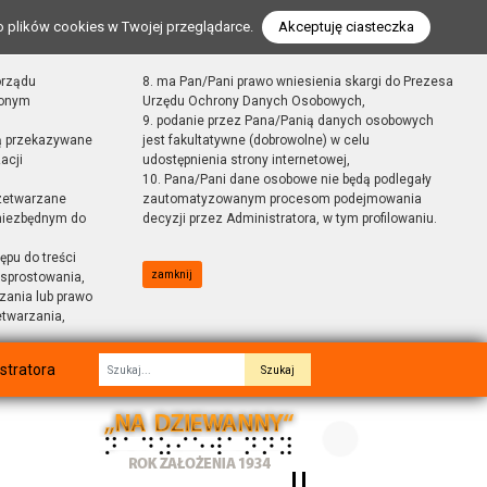
o plików cookies w Twojej przeglądarce.
Akceptuję ciasteczka
orządu
8. ma Pan/Pani prawo wniesienia skargi do Prezesa
zonym
Urzędu Ochrony Danych Osobowych,
9. podanie przez Pana/Panią danych osobowych
ą przekazywane
jest fakultatywne (dobrowolne) w celu
acji
udostępnienia strony internetowej,
10. Pana/Pani dane osobowe nie będą podlegały
zetwarzane
zautomatyzowanym procesom podejmowania
 niezbędnym do
decyzji przez Administratora, w tym profilowaniu.
ępu do treści
zamknij
sprostowania,
zania lub prawo
etwarzania,
stratora
Fraza