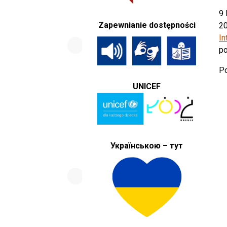
9 
Zapewnianie dostępności
20
In
po
Po
UNICEF
Українською – тут