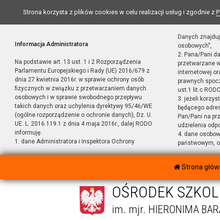
Strona korzysta z plików cookies w celu realizacji usług i zgodnie z
P
Danych znajduj
Informacja Administratora
osobowych”,
2. Pana/Pani d
Na podstawie art. 13 ust. 1 i 2 Rozporządzenia
przetwarzane w
Parlamentu Europejskiego i Rady (UE) 2016/679 z
internetowej o
dnia 27 kwietnia 2016r. w sprawie ochrony osób
prawnych spocz
fizycznych w związku z przetwarzaniem danych
ust.1 lit.c RODO
osobowych i w sprawie swobodnego przepływu
3. jeżeli korzy
takich danych oraz uchylenia dyrektywy 95/46/WE
będącego adres
(ogólne rozporządzenie o ochronie danych), Dz. U.
Pan/Pani na pr
UE. L. 2016.119.1 z dnia 4 maja 2016r., dalej RODO
udzielenia odp
informuję:
4. dane osobo
1. dane Administratora i Inspektora Ochrony
państwowym, or
Strona głó
OŚRODEK SZKOL
im. mjr. HIERONIMA BA