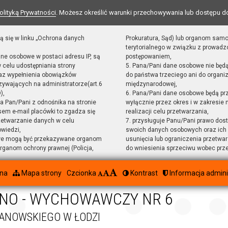
olityką Prywatności
. Możesz określić warunki przechowywania lub dostępu d
ą się w linku „Ochrona danych
Prokuratura, Sąd) lub organom sam
terytorialnego w związku z prowad
ane osobowe w postaci adresu IP, są
postępowaniem,
 celu udostępniania strony
5. Pana/Pani dane osobowe nie będ
raz wypełnienia obowiązków
do państwa trzeciego ani do organiz
ywających na administratorze(art.6
międzynarodowej,
),
6. Pana/Pani dane osobowe będą pr
sta Pan/Pani z odnośnika na stronie
wyłącznie przez okres i w zakresie
em e-mail placówki to zgadza się
realizacji celu przetwarzania,
zetwarzanie danych w celu
7. przysługuje Panu/Pani prawo dost
owiedzi,
swoich danych osobowych oraz ich 
we mogą być przekazywane organom
usunięcia lub ograniczenia przetwar
ganom ochrony prawnej (Policja,
do wniesienia sprzeciwu wobec prz
wna
Mapa strony
Czcionka
Kontrast
Informacja admini
NO - WYCHOWAWCZY NR 6
RANOWSKIEGO W ŁODZI