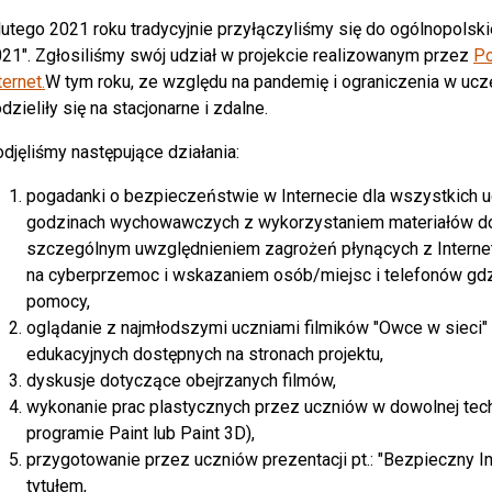
lutego 2021 roku tradycyjnie przyłączyliśmy się do ogólnopolski
21". Zgłosiliśmy swój udział w projekcie realizowanym przez
Po
ternet.
W tym roku, ze względu na pandemię i ograniczenia w ucz
dzieliły się na stacjonarne i zdalne.
djęliśmy następujące działania:
pogadanki o bezpieczeństwie w Internecie dla wszystkich uc
godzinach wychowawczych z wykorzystaniem materiałów dost
szczególnym uwzględnieniem zagrożeń płynących z Intern
na cyberprzemoc i wskazaniem osób/miejsc i telefonów g
pomocy,
oglądanie z najmłodszymi uczniami filmików "Owce w sieci" 
edukacyjnych dostępnych na stronach projektu,
dyskusje dotyczące obejrzanych filmów,
wykonanie prac plastycznych przez uczniów w dowolnej tec
programie Paint lub Paint 3D),
przygotowanie przez uczniów prezentacji pt.: "Bezpieczny I
tytułem,