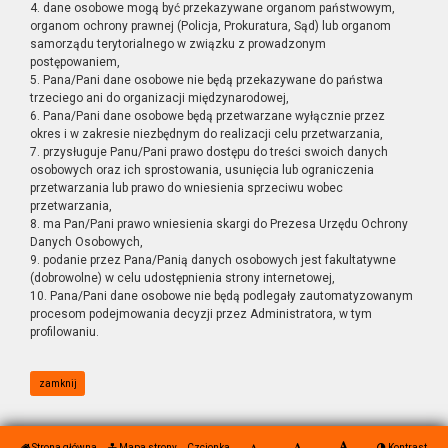
4. dane osobowe mogą być przekazywane organom państwowym,
organom ochrony prawnej (Policja, Prokuratura, Sąd) lub organom
samorządu terytorialnego w związku z prowadzonym
postępowaniem,
5. Pana/Pani dane osobowe nie będą przekazywane do państwa
trzeciego ani do organizacji międzynarodowej,
6. Pana/Pani dane osobowe będą przetwarzane wyłącznie przez
okres i w zakresie niezbędnym do realizacji celu przetwarzania,
7. przysługuje Panu/Pani prawo dostępu do treści swoich danych
osobowych oraz ich sprostowania, usunięcia lub ograniczenia
przetwarzania lub prawo do wniesienia sprzeciwu wobec
przetwarzania,
8. ma Pan/Pani prawo wniesienia skargi do Prezesa Urzędu Ochrony
Danych Osobowych,
9. podanie przez Pana/Panią danych osobowych jest fakultatywne
(dobrowolne) w celu udostępnienia strony internetowej,
10. Pana/Pani dane osobowe nie będą podlegały zautomatyzowanym
procesom podejmowania decyzji przez Administratora, w tym
profilowaniu.
zamknij
Strona główna
Mapa strony
Czcionka
Kontrast