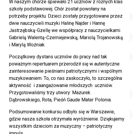
W naszym chórze śpiewało 21 uczniów z różnych klas
szkoły podstawowej. Chór został powołany na
potrzeby projektu. Dzieci zostały przygotowane przez
dwie nauczycieli muzyki Halinę Najder i Hannę
Jastrzębską-Gzellę we współpracy z nauczycielkami
Gabrielą Walentą-Czerniejewską, Mariolą Trojanowską
i Marylą Woźniak.
Początkowy dystans uczniów do pracy nad tak
poważnym repertuarem przerodził się w autentyczne
zainteresowanie pieśniami patriotycznymi i wspólnym
muzykowaniem. To, co nas zaskoczyło, to szczególna
aktywność i zaangażowanie młodszych uczniów.
Przygotowaliśmy trzy utwory: Mazurek
Dąbrowskiego, Rota, Pieśń Gaude Mater Polonia.
Podsumowanie konkursu odbyło się w Warszawie,
gdzie nasza szkoła otrzymała wyróżnienie. Dziękujemy
wszystkim dzieciom za muzyczny – patriotyczny
impuls.