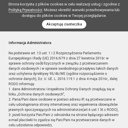
Strona korzysta z plików cookies w celu realizacji usług i zgodnie z
Polityką Prywatności
. Możesz określić warunki przechowywania lub
dostępu do plików cookies w Twojej przeglądarce.
Akceptuję ciasteczka
Informacja Administratora
Na podstawie art. 13 ust. 1 i 2 Rozporządzenia Parlamentu
Europejskiego i Rady (UE) 2016/679 z dnia 27 kwietnia 2016r. w
sprawie ochrony osób fizycznych w związku z przetwarzaniem
danych osobowych i w sprawie swobodnego przepływu takich danych
oraz uchylenia dyrektywy 95/46/WE (ogólne rozporządzenie o
ochronie danych), Dz. U. UE. L. 2016.119.1 z dnia 4 maja 2016r., dalej
RODO informuję:
1. dane Administratora i Inspektora Ochrony Danych znajdują się w
linku „Ochrona danych osobowych”,
2. Pana/Pani dane osobowe w postaci adresu IP, są przetwarzane w
celu udostępniania strony internetowej oraz wypełnienia obowiązków
prawnych spoczywających na administratorze(art.6 ust.1 lit.c RODO),
3. jeżeli korzysta Pan/Pani z odnośnika na stronie będącego adresem
e-mail placówki to zgadza się Pan/Pani na przetwarzanie danych w
celu udzielenia odpowiedzi,