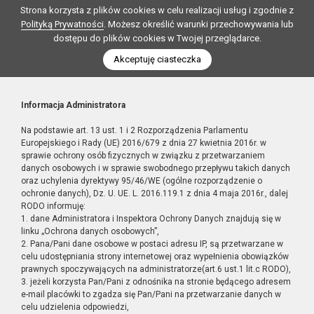
Strona korzysta z plików cookies w celu realizacji usług i zgodnie z
Polityką Prywatności
. Możesz określić warunki przechowywania lub
dostępu do plików cookies w Twojej przeglądarce.
Akceptuję ciasteczka
Informacja Administratora
Na podstawie art. 13 ust. 1 i 2 Rozporządzenia Parlamentu
Europejskiego i Rady (UE) 2016/679 z dnia 27 kwietnia 2016r. w
sprawie ochrony osób fizycznych w związku z przetwarzaniem
danych osobowych i w sprawie swobodnego przepływu takich danych
oraz uchylenia dyrektywy 95/46/WE (ogólne rozporządzenie o
ochronie danych), Dz. U. UE. L. 2016.119.1 z dnia 4 maja 2016r., dalej
RODO informuję:
1. dane Administratora i Inspektora Ochrony Danych znajdują się w
linku „Ochrona danych osobowych”,
2. Pana/Pani dane osobowe w postaci adresu IP, są przetwarzane w
celu udostępniania strony internetowej oraz wypełnienia obowiązków
prawnych spoczywających na administratorze(art.6 ust.1 lit.c RODO),
3. jeżeli korzysta Pan/Pani z odnośnika na stronie będącego adresem
e-mail placówki to zgadza się Pan/Pani na przetwarzanie danych w
celu udzielenia odpowiedzi,