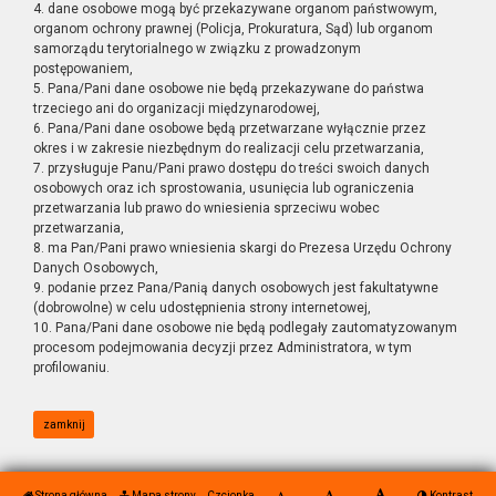
4. dane osobowe mogą być przekazywane organom państwowym,
organom ochrony prawnej (Policja, Prokuratura, Sąd) lub organom
samorządu terytorialnego w związku z prowadzonym
postępowaniem,
5. Pana/Pani dane osobowe nie będą przekazywane do państwa
trzeciego ani do organizacji międzynarodowej,
6. Pana/Pani dane osobowe będą przetwarzane wyłącznie przez
okres i w zakresie niezbędnym do realizacji celu przetwarzania,
7. przysługuje Panu/Pani prawo dostępu do treści swoich danych
osobowych oraz ich sprostowania, usunięcia lub ograniczenia
przetwarzania lub prawo do wniesienia sprzeciwu wobec
przetwarzania,
8. ma Pan/Pani prawo wniesienia skargi do Prezesa Urzędu Ochrony
Danych Osobowych,
9. podanie przez Pana/Panią danych osobowych jest fakultatywne
(dobrowolne) w celu udostępnienia strony internetowej,
10. Pana/Pani dane osobowe nie będą podlegały zautomatyzowanym
procesom podejmowania decyzji przez Administratora, w tym
profilowaniu.
zamknij
Strona główna
Mapa strony
Czcionka
Kontrast