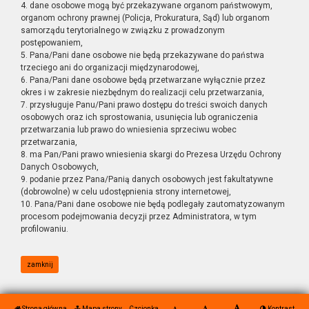
4. dane osobowe mogą być przekazywane organom państwowym,
organom ochrony prawnej (Policja, Prokuratura, Sąd) lub organom
samorządu terytorialnego w związku z prowadzonym
postępowaniem,
5. Pana/Pani dane osobowe nie będą przekazywane do państwa
trzeciego ani do organizacji międzynarodowej,
6. Pana/Pani dane osobowe będą przetwarzane wyłącznie przez
okres i w zakresie niezbędnym do realizacji celu przetwarzania,
7. przysługuje Panu/Pani prawo dostępu do treści swoich danych
osobowych oraz ich sprostowania, usunięcia lub ograniczenia
przetwarzania lub prawo do wniesienia sprzeciwu wobec
przetwarzania,
8. ma Pan/Pani prawo wniesienia skargi do Prezesa Urzędu Ochrony
Danych Osobowych,
9. podanie przez Pana/Panią danych osobowych jest fakultatywne
(dobrowolne) w celu udostępnienia strony internetowej,
10. Pana/Pani dane osobowe nie będą podlegały zautomatyzowanym
procesom podejmowania decyzji przez Administratora, w tym
profilowaniu.
zamknij
Strona główna
Mapa strony
Czcionka
Kontrast