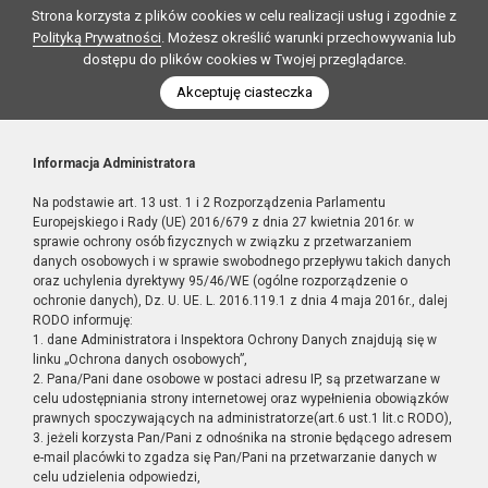
Strona korzysta z plików cookies w celu realizacji usług i zgodnie z
Polityką Prywatności
. Możesz określić warunki przechowywania lub
dostępu do plików cookies w Twojej przeglądarce.
Akceptuję ciasteczka
Informacja Administratora
Na podstawie art. 13 ust. 1 i 2 Rozporządzenia Parlamentu
Europejskiego i Rady (UE) 2016/679 z dnia 27 kwietnia 2016r. w
sprawie ochrony osób fizycznych w związku z przetwarzaniem
danych osobowych i w sprawie swobodnego przepływu takich danych
oraz uchylenia dyrektywy 95/46/WE (ogólne rozporządzenie o
ochronie danych), Dz. U. UE. L. 2016.119.1 z dnia 4 maja 2016r., dalej
RODO informuję:
1. dane Administratora i Inspektora Ochrony Danych znajdują się w
linku „Ochrona danych osobowych”,
2. Pana/Pani dane osobowe w postaci adresu IP, są przetwarzane w
celu udostępniania strony internetowej oraz wypełnienia obowiązków
prawnych spoczywających na administratorze(art.6 ust.1 lit.c RODO),
3. jeżeli korzysta Pan/Pani z odnośnika na stronie będącego adresem
e-mail placówki to zgadza się Pan/Pani na przetwarzanie danych w
celu udzielenia odpowiedzi,