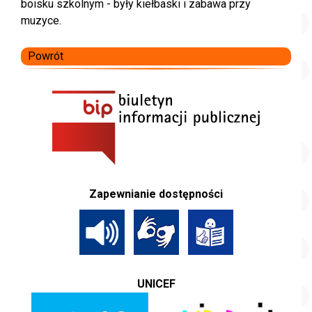
boisku szkolnym - były kiełbaski i zabawa przy
muzyce.
Powrót
Zapewnianie dostępności
UNICEF