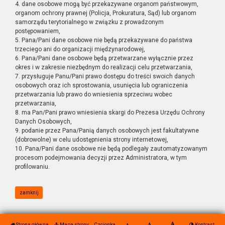
4. dane osobowe mogą być przekazywane organom państwowym,
organom ochrony prawnej (Policja, Prokuratura, Sąd) lub organom
samorządu terytorialnego w związku z prowadzonym
postępowaniem,
5. Pana/Pani dane osobowe nie będą przekazywane do państwa
trzeciego ani do organizacji międzynarodowej,
6. Pana/Pani dane osobowe będą przetwarzane wyłącznie przez
okres i w zakresie niezbędnym do realizacji celu przetwarzania,
7. przysługuje Panu/Pani prawo dostępu do treści swoich danych
osobowych oraz ich sprostowania, usunięcia lub ograniczenia
przetwarzania lub prawo do wniesienia sprzeciwu wobec
przetwarzania,
8. ma Pan/Pani prawo wniesienia skargi do Prezesa Urzędu Ochrony
Danych Osobowych,
9. podanie przez Pana/Panią danych osobowych jest fakultatywne
(dobrowolne) w celu udostępnienia strony internetowej,
10. Pana/Pani dane osobowe nie będą podlegały zautomatyzowanym
procesom podejmowania decyzji przez Administratora, w tym
profilowaniu.
zamknij
Strona główna
Mapa strony
Czcionka
Kontrast