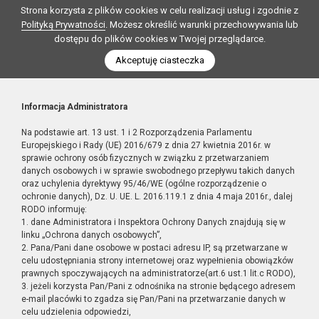
Strona korzysta z plików cookies w celu realizacji usług i zgodnie z
Polityką Prywatności
. Możesz określić warunki przechowywania lub
dostępu do plików cookies w Twojej przeglądarce.
Akceptuję ciasteczka
Informacja Administratora
Na podstawie art. 13 ust. 1 i 2 Rozporządzenia Parlamentu
Europejskiego i Rady (UE) 2016/679 z dnia 27 kwietnia 2016r. w
sprawie ochrony osób fizycznych w związku z przetwarzaniem
danych osobowych i w sprawie swobodnego przepływu takich danych
oraz uchylenia dyrektywy 95/46/WE (ogólne rozporządzenie o
ochronie danych), Dz. U. UE. L. 2016.119.1 z dnia 4 maja 2016r., dalej
RODO informuję:
1. dane Administratora i Inspektora Ochrony Danych znajdują się w
linku „Ochrona danych osobowych”,
2. Pana/Pani dane osobowe w postaci adresu IP, są przetwarzane w
celu udostępniania strony internetowej oraz wypełnienia obowiązków
prawnych spoczywających na administratorze(art.6 ust.1 lit.c RODO),
3. jeżeli korzysta Pan/Pani z odnośnika na stronie będącego adresem
e-mail placówki to zgadza się Pan/Pani na przetwarzanie danych w
celu udzielenia odpowiedzi,